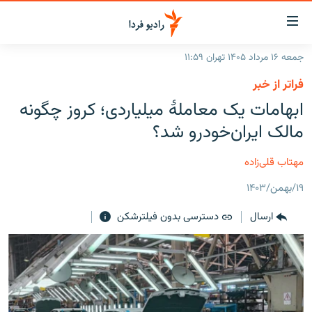
ینک‌های
ابلیت
سترسی
جمعه ۱۶ مرداد ۱۴۰۵ تهران ۱۱:۵۹
ازگشت
صفحه اصلی
فراتر از خبر
ازگشت
ایران
ابهامات یک معاملهٔ میلیاردی؛ کروز چگونه
ه
نوی
جهان
مالک ایران‌خودرو شد؟
صلی
رادیو
فتن
مهتاب قلی‌زاده
ه
پادکست
انتخاب کنید و بشنوید
فحه
۱۹/بهمن/۱۴۰۳
چندرسانه‌ای
برنامه‌های رادیویی
ستجو
ارسال
دسترسی بدون فیلترشکن
زنان فردا
فرکانس‌ها
گزارش‌های تصویری
گزارش‌های ویدئویی
English
به ما بپیوندید