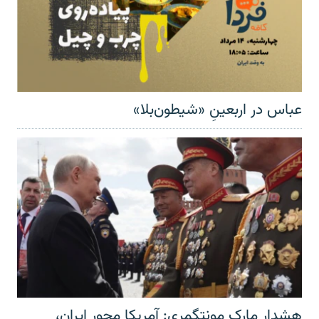
عباس در اربعینِ «شیطون‌بلا»
هشدار مارک مونتگمری: آمریکا محور ایران،