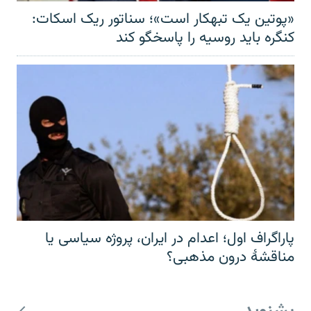
«پوتین یک تبهکار است»؛ سناتور ریک اسکات:
کنگره باید روسیه را پاسخگو کند
پاراگراف اول؛ اعدام در ایران، پروژه سیاسی یا
مناقشهٔ درون مذهبی؟