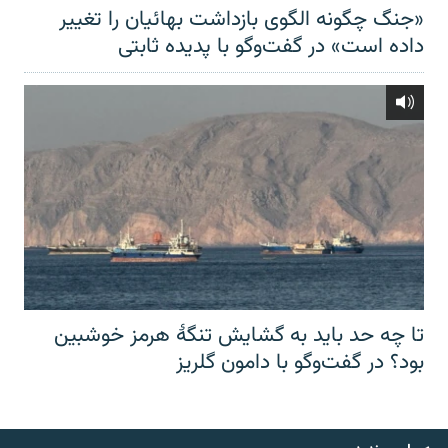
«جنگ چگونه الگوی بازداشت بهائیان را تغییر
داده است» در گفت‌وگو با پدیده ثابتی
تا چه حد باید به گشایش تنگهٔ هرمز خوشبین
بود؟ در گفت‌وگو با دامون گلریز