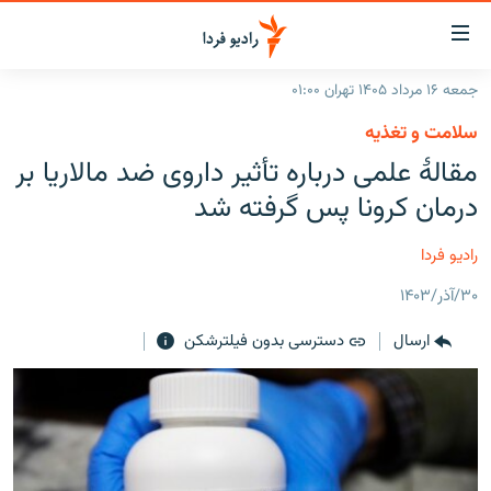
ینک‌های
ابلیت
سترسی
جمعه ۱۶ مرداد ۱۴۰۵ تهران ۰۱:۰۰
ازگشت
صفحه اصلی
سلامت و تغذیه
ازگشت
ایران
مقالهٔ علمی درباره تأثیر داروی ضد مالاریا بر
ه
نوی
جهان
درمان کرونا پس گرفته شد
صلی
رادیو
فتن
رادیو فردا
ه
پادکست
انتخاب کنید و بشنوید
فحه
۳۰/آذر/۱۴۰۳
چندرسانه‌ای
برنامه‌های رادیویی
ستجو
ارسال
دسترسی بدون فیلترشکن
زنان فردا
فرکانس‌ها
گزارش‌های تصویری
گزارش‌های ویدئویی
English
به ما بپیوندید