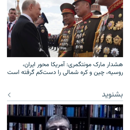
هشدار مارک مونتگمری: آمریکا محور ایران،
روسیه، چین و کره شمالی را دست‌کم گرفته است
بشنوید