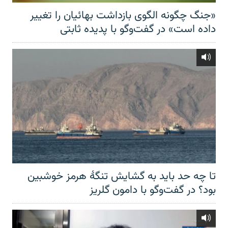
«جنگ چگونه الگوی بازداشت بهائیان را تغییر
داده است» در گفت‌وگو با پدیده ثابتی
تا چه حد باید به گشایش تنگهٔ هرمز خوشبین
بود؟ در گفت‌وگو با دامون گلریز