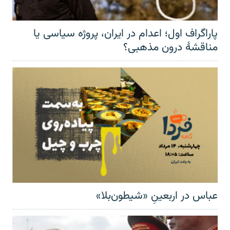
پاراگراف اول؛ اعدام در ایران، پروژه سیاسی یا
مناقشهٔ درون مذهبی؟
عباس در اربعینِ «شیطون‌بلا»