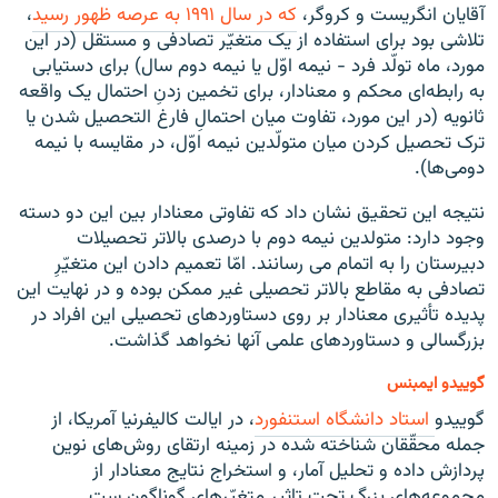
آقایان انگریست و کروگر،
که
در
سال
۱۹۹۱
به
عرصه
ظهور
رسید
،
تلاشی بود برای استفاده از یک متغیّر تصادفی و مستقل (در این
مورد، ماه تولّد فرد - نیمه اوّل یا نیمه دوم سال) برای دستیابی
به رابطه‌ای محکم و معنادار، برای تخمین زدنِ احتمال یک واقعه
ثانویه (در این مورد، تفاوت میان احتمالِ فارغ التحصیل شدن یا
ترک تحصیل کردن میان متولّدین نیمه اوّل، در مقایسه با نیمه
دومی‌ها).
نتیجه این تحقیق نشان داد که تفاوتی معنادار بین این دو دسته
وجود دارد: متولدین نیمه دوم با درصدی بالاتر تحصیلات
دبیرستان را به اتمام می رسانند. امّا تعمیم دادن این متغیّرِ
تصادفی به مقاطع بالاتر تحصیلی غیر ممکن بوده و در نهایت این
پدیده تأثیری معنادار بر روی دستاوردهای تحصیلی این افراد در
بزرگسالی و دستاوردهای علمی آنها نخواهد گذاشت.
گوییدو ایمبنس
گوییدو
استاد
دانشگاه
استنفورد
، در ایالت کالیفرنیا آمریکا، از
جمله محقّقان شناخته شده در زمینه ارتقای روش‌های نوین
پردازش داده و تحلیل آمار، و استخراج نتایج معنادار از
مجموعه‌های بزرگ تحت تاثیر متغیّرهای گوناگون ست.