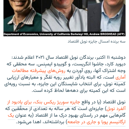
زبان‌های دیگر
سه برنده امسال جایزه نوبل اقتصاد
دوشنبه ۱۱ اکتبر، برندگان نوبل اقتصاد سال ۲۰۲۱ اعلام شدند:
دیوید کارد، جاشوا انگریست، و گوییدو ایمبِنس. سه محققی که
وجه اشتراک آنها، روی آوردن به
روش
های
پیشرفته
مطالعات
آماری
است، که البته یادآور تغییر رویه تفکّر و معیارهای ارزیابی
کمیته نوبل، برای انتخاب شایستگان این جایزه، به نسبت رویه‌ای
است که این کمیته برای دهه‌ها لحاظ کرده است.
نوبل اقتصاد (یا در واقع
جایزه
سو
ریژ
ریکس
بنک
،
برای
یادبود
از
آلفرد
نوبل
) جایزه‌ای است که هر ساله به تعدادی از محقّقین که
گام‌هایی مهم در راستای بهبودِ درکِ ما از اقتصاد (به عنوان
یک
ارگانیسم
پویا
و
جاری
در
جامعه
) برداشته‌اند، اهدا می‌شود.