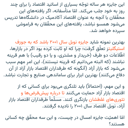
این جایزه هر ساله توجّه بسیاری از اساتید اقتصاد را برای چند
روز به خود جلب می‌کند. امّا متأسفانه، اگر یافته‌های این
محقّقان با آنچه به عنوان اقتصاد آکادمیک در دانشگاه‌ها تدریس
می‌شود همسو نباشد، یافته‌های این محقّقان به فراموشی
سپرده خواهد شد.
بهترین نمونه شاید
جایزه
نوبل
سال
۲۰۰۱
باشد
که
به
جوزف
استیگلیت
ز تعلّق گرفت؛ چرا که او ثابت کرده بود اگر در بازارها،
اطّلاعات دو طرف (خریدار و مشتری، و یا دو رقیب) با هم قرینه
نباشند (که البته می‌دانیم که قرینه نیستند)، این امرِ مهم سبب
می‌شود که بازار آزاد (آنگونه که طرفداران اقتصاد بازار آزاد از آن
دفاع می‌کنند) بهترین ابزار برای ساماندهی صنایع و تجارت نباشد.
و این مهم، (احتمالاً) باید تلنگری می‌بود برای کسانی که از
اقتصاد بازار آزاد حمایت می‌کنند
تا
درباره
پیش
فرض
ها
و
تئوری
های
غلطشان
بازنگری کنند. مسلّماً طرفداران اقتصاد بازار
آزاد، نوبل اقتصاد سال ۲۰۰۱ را نادیده گرفتند.
امّا اهمیّت جایزه امسال در چیست، و این سه محقّق چه کسانی
هستند؟