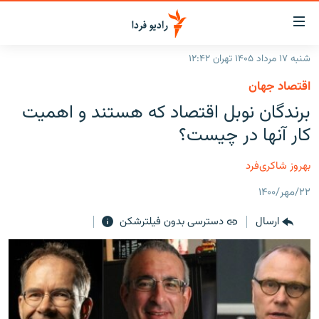
ینک‌های
ابلیت
سترسی
شنبه ۱۷ مرداد ۱۴۰۵ تهران ۱۲:۴۲
ازگشت
صفحه اصلی
اقتصاد جهان
ازگشت
ایران
برندگان نوبل اقتصاد که هستند و اهمیت
ه
نوی
جهان
کار آنها در چیست؟
صلی
رادیو
فتن
بهروز شاکری‌فرد
ه
پادکست
انتخاب کنید و بشنوید
فحه
۲۲/مهر/۱۴۰۰
چندرسانه‌ای
برنامه‌های رادیویی
ستجو
ارسال
دسترسی بدون فیلترشکن
زنان فردا
فرکانس‌ها
گزارش‌های تصویری
گزارش‌های ویدئویی
English
به ما بپیوندید