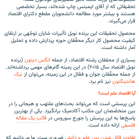
تحقیقاتی که از آقای ایمبنس چاپ شده‌اند، بسیار تخصّصی
هستند و بیشتر مورد مطالعه دانشجویان مقطع دکترای اقتصاد
قرار می‌گیرند.
محصول تحقیقات این برنده نوبل تأثیرات شایان توجّهی بر ارتقای
کیفیت محصول کار دیگر محقّقانِ حوزه پردازش داده و تحلیل
آمار داشته است.
بسیاری از محققان رشته اقتصاد، از جمله
انگس
دیتون
(برنده
نوبل اقتصاد سال ۲۰۱۵) در این زمینه گام‌های مهمی برداشته‌اند.
از جمله محقّقان جوان و فعّال در این زمینه، می‌توان از
نیک
هانتینگتون
نیز نام برد.
آیا اقتصاد علم است؟
این پرسشی است که می‌تواند بحث‌های ملتهب و هیجانی را در
بین متخصّصان این مکتب آکادمیک برانگیزد. یکی از بهترین
پاسخ‌ها به این پرسش را جورج سوروس در
قالب
یک
مقاله
فلسفی
ارائه داده است.
تفاوت
قائل
شدن
بین
علم
و
دانش
ضروری ست. ما می‌دانیم که