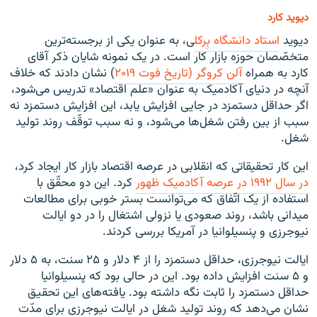
دیوید کارد
دیوید
استاد
دانشگاه
ب
رکل
ی، به عنوان یکی از برجسته‌ترین
متخصّصان حوزه بازار کار است. در یک نمونه‌ شایان ذکر آقای
کارد به همراه
آلن
کروگر
(
تاریخ
فوت
۲۰۱۹
) نشان دادند که خلاف
آنچه در دنیای آکادمیک به عنوان «علم اقتصاد» تدریس می‌شود،
اگر حداقل دستمزد در جایی افزایش یابد، این افزایش دستمزد نه
سبب از بین رفتن شغل‌ها می‌شود، و نه سبب توقّف روند تولید
شغل.
این کار تحقیقاتی که انقلابی در عرصه اقتصاد بازار کار ایجاد کرد،
در
سال
۱۹۹۲
در
عرصه
آکادمیک
ظهور
کرد. این دو محقّق با
استفاده از یک اتّفاق که می‌توانست بستر خوبی برای مطالعات
میدانی باشد، روند صعودی یا نزولی اشتغال را در دو ایالت
نیوجرزی و پنسیلوانیا در آمریکا بررسی کردند.
ایالت نیوجرزی، حداقل دستمزد را از ۴ دلار و ۲۵ سنت، به ۵ دلار
و ۵ سنت افزایش داده بود. این در حالی بود که پنسیلوانیا
حداقل دستمزد را ثابت نگه داشته بود. یافته‌های این تحقیق
نشان می‌دهد که روند تولید شغل در ایالت نیوجرزی برای مدّت