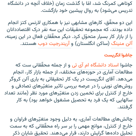
کوتاهی کمرنگ شد، امّا با گذشت زمان (خلاف آنچه در دانشگاه
تدریس می‌شود) به روال پیشین خود بازگشت.
این دو محقّق، کارهای مشابهی نیز با همکاری لارنس کتز انجام
داده بودند، که مجموعه تحقیقات این سه نفر درک اقتصاددانان
را از بازار کار بسیار متحوّل کرد. دیگر محقّقان فعال در این زمینه،
آلن
منینگ
(ساکن انگلستان) و
آریندرجیت
دوب
هستند.
جاشوا انگریست
جاشوا
استاد
دانشگاه
ام
آی
تی
و از جمله محقّقانی ست که
مطالعات آماری در حوزه‌های مختلف، از جمله بازار کار، انجام
می‌دهد. آقای انگریست در یک کار تحقیقاتی به یاری آلن کروگر
روش‌های نوینی را در عرصه بررسی تاثیر متغیّرهای تصادفی و
خارج از کنترل برای تخمین زدن متغیّرهای مورد نظر (مانند تعداد
سالهایی که یک فرد به تحصیل مشغول خواهد بود) به کار
گرفتند.
چالش‌های مطالعات آماری، به دلیل وجود متغیّرهای فراوان و
خارج از کنترل، موانع مهمی را بر سر راه محقّقانی که به سمت
تحلیل داده‌ها گرایش دارند، قرار می‌دهند. تحقیق شایان ذکر