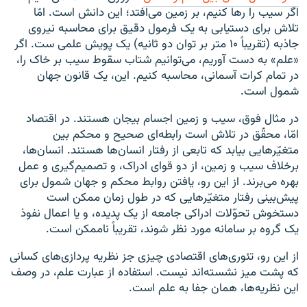
اگر سیب را رها کنیم، بر زمین می‌افتد؛ این دانش است. امّا
تلاش برای دستیابی به یک فرمول دقیق برای محاسبه نیروی
جاذبه (تقریباً ۱۰ متر بر توان دو ثانیه) یک پویش علمی ست. اگر
«علم» به دست آوریم، می‌توانیم شتاب سقوط سیب بر خاک را،
در تمام کرات آسمانی، محاسبه کنیم. این، یک قانون جهان
شمول است.
در مثال فوق، سیب و زمین اجسام بیجان هستند. در اقتصاد
امّا، محقّق در تلاش است رابطه‌ای صحیح و محکم بین
متغیّرهایی بیابد که تابعی از رفتار انسان‌ها هستند. انسان‌ها،
برخلاف سیب و زمین، از دو قوای ادراک، و تصمیم‌گیری و عمل
بهره می‌برند. از این رو، یافتن روابط محکم و جهان شمول برای
پیش‌بینی رفتار متغیّرهایی که در طول زمان ممکن است
دستخوش تحوّلات ادراکی جامعه از یک پدیده، و یا اعمال نفوذ
یک گروه بر سامانه مورد نظر شوند، تقریباً ناممکن است.
از این رو، تئوری‌های اقتصادی چیزی جز نظریه پردازی‌های کسانی
که پشت میز نشسته‌اند نیست. استفاده از عبارت علم، در وصف
این نظریه‌ها، همان جفا به علم است.