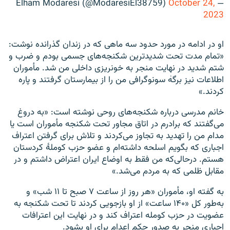
October 24,
— Elham Modaresi (@ModaresiEl38759)
2023
او در ادامه در مورد حدود سه ماهی که در زندان گذرانده نوشت:
«تمام مدت تحت شدیدترین شکنجه‌های جسمی بودم و ضرب و
شتم شدید در نهایت منجر به خونریزی داخلی من شد. مأموران
اطلاعات نیز برگهٰ سونوگرافی من را از بیمارستان گرفتند و پاره
کردند.»
خانم مدرسی درباره شکنجه‌های روحی نوشته است: «به دروغ
می‌گفتند که برادرم در اتاق مجاور تحت شکنجه مأموران است یا
مدام من را تهدید به تجاوز می‌کردند و تلاش برای گرفتن اعتراف
اجباری که بگویم اسلحه داشته‌ام و عضو حزب کوملهٔ کردستان
هستم. درحالی‌که من فقط به اوضاع ایران اعتراض داشتم و در
مقابل ظلمی که به مردم می‌شد.»
به گفته او، مأموران «هر روز از ساعت ۷ صبح تا ۱۱ شب» و
به‌طور کل «۱۴۰ ساعت» از او بازجویی کردند تا تحت شکنجه به
عضویت در حزب کومله اعتراف کند و در نهایت این اعترافات
اجباری منجر به صدور حکم اعدام برای او بشود.