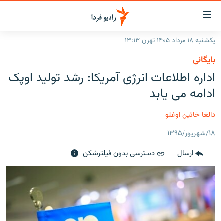
ینک‌های
ابلیت
سترسی
یکشنبه ۱۸ مرداد ۱۴۰۵ تهران ۱۳:۱۳
ازگشت
صفحه اصلی
بایگانی
ازگشت
ایران
اداره اطلاعات انرژی آمریکا: رشد تولید اوپک
ه
نوی
جهان
ادامه می یابد
صلی
رادیو
فتن
دالغا خاتین اوغلو
ه
پادکست
انتخاب کنید و بشنوید
فحه
۱۸/شهریور/۱۳۹۵
چندرسانه‌ای
برنامه‌های رادیویی
ستجو
ارسال
دسترسی بدون فیلترشکن
زنان فردا
فرکانس‌ها
گزارش‌های تصویری
گزارش‌های ویدئویی
English
به ما بپیوندید