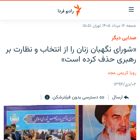
ینک‌های
ابلیت
سترسی
جمعه ۱۶ مرداد ۱۴۰۵ تهران ۱۵:۵۱
ازگشت
صفحه اصلی
صدایی دیگر
ازگشت
ایران
«شورای نگهبان زنان را از انتخاب و نظارت بر
ه
نوی
جهان
رهبری حذف کرده است»
صلی
رادیو
فتن
رویا کریمی مجد
ه
پادکست
انتخاب کنید و بشنوید
فحه
۰۲/دی/۱۳۹۴
چندرسانه‌ای
برنامه‌های رادیویی
ستجو
ارسال
دسترسی بدون فیلترشکن
زنان فردا
فرکانس‌ها
گزارش‌های تصویری
گزارش‌های ویدئویی
English
به ما بپیوندید