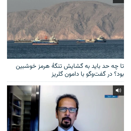
تا چه حد باید به گشایش تنگهٔ هرمز خوشبین
بود؟ در گفت‌وگو با دامون گلریز