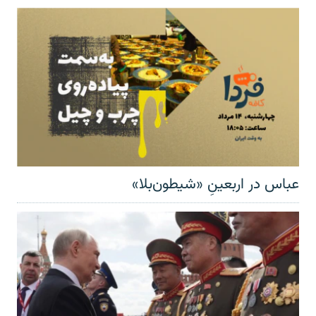
عباس در اربعینِ «شیطون‌بلا»