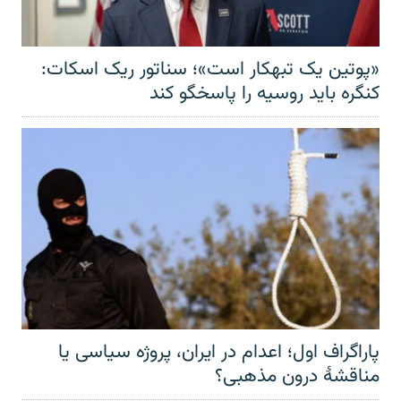
«پوتین یک تبهکار است»؛ سناتور ریک اسکات:
کنگره باید روسیه را پاسخگو کند
پاراگراف اول؛ اعدام در ایران، پروژه سیاسی یا
مناقشهٔ درون مذهبی؟