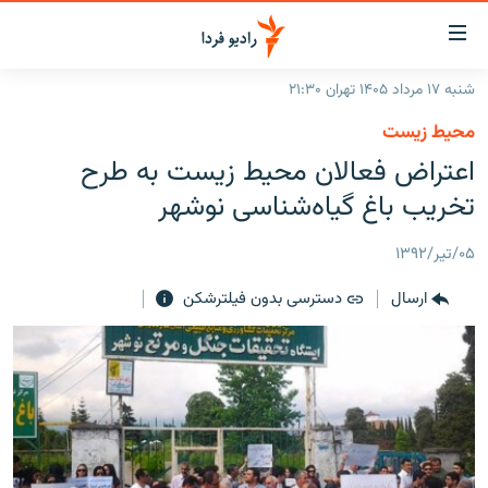
ینک‌های
ابلیت
سترسی
شنبه ۱۷ مرداد ۱۴۰۵ تهران ۲۱:۳۰
ازگشت
صفحه اصلی
محیط زیست
ازگشت
ایران
اعتراض فعالان محیط زیست به طرح
ه
نوی
جهان
تخریب باغ گیاه‌شناسی نوشهر
صلی
رادیو
فتن
۰۵/تیر/۱۳۹۲
ه
پادکست
انتخاب کنید و بشنوید
فحه
ارسال
دسترسی بدون فیلترشکن
چندرسانه‌ای
برنامه‌های رادیویی
ستجو
زنان فردا
فرکانس‌ها
گزارش‌های تصویری
گزارش‌های ویدئویی
English
به ما بپیوندید