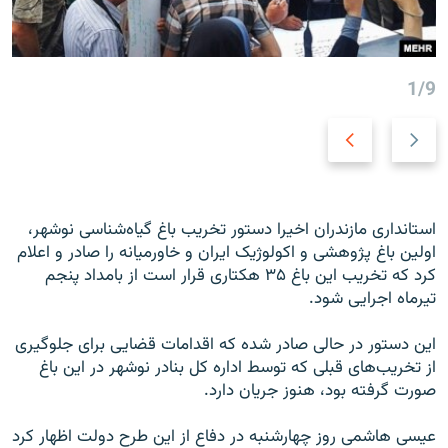
1/9
N
P
e
r
x
e
t
v
s
i
استانداری مازندران اخیرا دستور تخریب باغ گیاه‌شناسی نوشهر،
l
o
اولین باغ پژوهشی و اکولوژیک ایران و خاورمیانه را صادر و اعلام
i
u
کرد که تخریب این باغ ۳۵ هکتاری قرار است از بامداد پنجم
d
s
تیرماه اجرایی شود.
e
s
l
این دستور در حالی صادر شده که اقدامات قضایی برای جلوگیری
i
از تخریب‌های قبلی که توسط اداره کل بنادر نوشهر در این باغ
d
صورت گرفته بود، هنوز جریان دارد.
e
عیسی هاشمی روز چهارشنبه در دفاع از این طرح دولت اظهار کرد