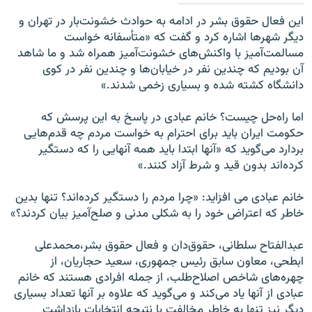
اين فعال حقوق بشر در ادامه به حوادث خشونت‌بار در تهران و
ديگر شهرها اشاره کرد و گفت که «متأسفانه خواست
مسالمت‌آميز با واکنش‌های خشونت‌آميز همراه شد و ما شاهد
آن بوديم که چندين نفر در خيابان‌ها و چندين نفر در کوی
دانشگاه کشته شده و بسياری زخمی شدند.»
اما راه‌حل چيست؟ خانم عبادی در پاسخ به اين پرسش که
حکومت ايران بايد برای احترام به خواست مردم چه قدم‌هايی
بردارد می‌گويد که «آنها ابتدا بايد همه آنهايی را که دستگير
کرده‌اند بدون قيد و شرط آزاد کنند.»
خانم عبادی می افزاید: «چرا مردم را دستگير کرده‌اند؟ تنها بدين
خاطر که اعتراض خود را به شکلی مدنی و صلح‌آميز بيان کردند؟»
عبدالفتاح سلطانی، حقوق‌دان و فعال حقوق بشر،محمدعلی
ابطحی، معاون سابق رئيس جمهوری، سعيد حجاريان، از
چهره‌های شاخص اصلاح‌طلب، از جمله افرادی هستند که خانم
عبادی از آنها ياد می‌کند و می‌گويد که علاوه بر آنها تعداد بسياری
ديگر نيز تنها به خاطر مخالفت با نتيجه انتخابات بازداشت