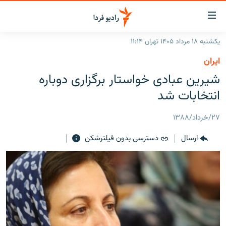
ینک‌های
ابلیت
سترسی
یکشنبه ۱۸ مرداد ۱۴۰۵ تهران ۱۱:۱۴
ازگشت
صفحه اصلی
ايران
ازگشت
ایران
شيرين عبادی خواستار برگزاری دوباره
ه
نوی
جهان
انتخابات شد
صلی
رادیو
فتن
۲۷/خرداد/۱۳۸۸
ه
پادکست
انتخاب کنید و بشنوید
فحه
ارسال
دسترسی بدون فیلترشکن
چندرسانه‌ای
برنامه‌های رادیویی
ستجو
زنان فردا
فرکانس‌ها
گزارش‌های تصویری
گزارش‌های ویدئویی
English
به ما بپیوندید