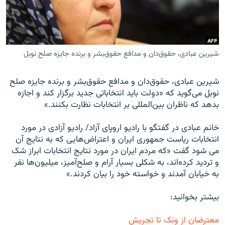
شيرين عبادی، حقوق‌دان و مدافع حقوق‌بشر و برنده جايزه صلح نوبل
زبان‌های دیگر
شيرين عبادی، حقوق‌دان و مدافع حقوق‌بشر و برنده جايزه صلح
نوبل می‌گويد که «دولت بايد انتخاباتی جديد برگزار کند و اجازه
بدهد که ناظران بين‌المللی بر انتخابات نظارت بکنند.»
خانم عبادی در گفتگو با راديو اروپای آزاد/ راديو آزادی در مورد
انتخابات رياست جمهوری ايران و اعتراض‌هايی که به نتايج آن
می شود گفت «که مردم ايران در مورد نتايج انتخابات ابراز شک
و ترديد کرده‌اند، به شکلی بسيار آرام و صلح‌آميز، ميليون‌ها نفر
به خيابان آمدند و خواسته خود را بيان کردند.»
بیشتر بخوانید:
معترضان از ونک تا تجریش