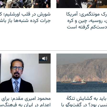
ک مونتگمری: آمریکا
شورش در قلب اورشلیم؛ کا
ن، روسیه، چین و کره
جرات کرده شنبه‌ها باز باش
 دست‌کم گرفته است
باید به گشایش تنگهٔ
محمود امیری مقدم: برای مب
ین بود؟ در گفت‌وگو با
اعدام در ایران به فرهنگ‌سا