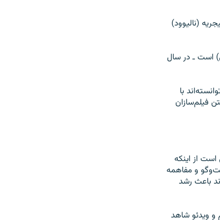
ريه (ناليوود)
ی) است ـ در سال
انسته‌اند با
تن فيلم‌سازان
 است از اينکه
فت‌وگو و مفاهمه
ند باعث رشد
م و ويدئو شاهد