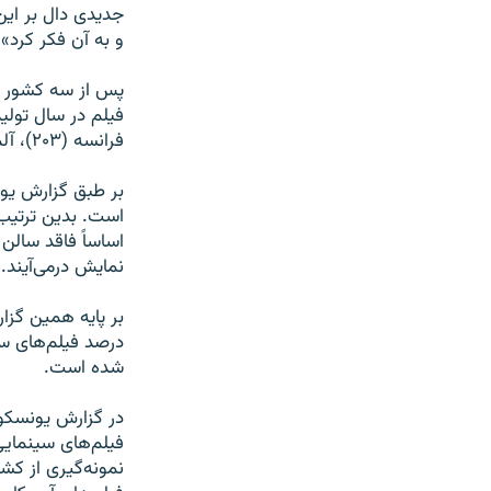
جديدی دال بر این
و به آن فکر کرد».
فرانسه (۲۰۳)، آلمان (۱۷۴)، اسپانيا (۱۵۰)، ايتاليا (۱۱۶)، کره‌جنوبی (۱۱۰) و بريتانيا (۱۰۴).
بر طبق گزارش يون
است. بدين ترتيب 
نمايش در‌می‌آيند.
درصد فيلم‌های سا
شده است.
در گزارش يونسکو 
فيلم‌های سينمايی
نمونه‌‌گيری از کش