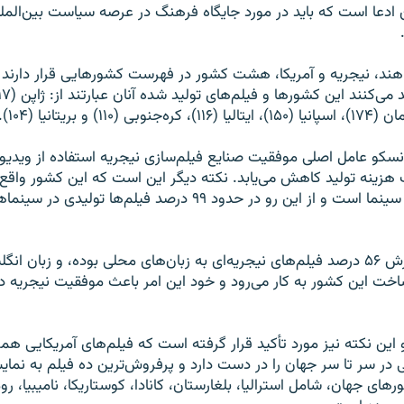
 ادعا است که بايد در مورد جايگاه فرهنگ در عرصه سياست بين‌الملل
سکو عامل اصلی موفقيت صنايع فيلم‌سازی نيجريه استفاده از ويديو 
هزينه توليد کاهش ‌می‌يابد. نکته ديگر اين است که اين کشور واقع 
اساساً فاقد سالن سينما است و از اين رو در حدود ۹۹ درصد فيلم‌ها تول
خت اين کشور به کار می‌رود و خود اين امر باعث موفقيت نيجريه در
اين نکته نيز مورد تأکيد قرار گرفته است که فيلم‌های آمريکايی همچن
 در سر تا سر جهان را در دست دارد و پرفروش‌ترين ده فيلم به نماي
ورهای جهان، شامل استراليا، بلغارستان، کانادا، کوستاريکا، ناميبيا، رو