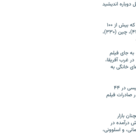
 دوباره انديشيد
پس از سه کشور هند، نيجريه و آمريکا، هشت کشور در فهرست کشورهايی قرار دارند که بيش از ۱۰۰
فيلم در سال توليد می‌کنند اين کشورها و فيلم‌های توليد شده آنان عبارتند از: ژاپن (۴۱۷)، چين (۳۳۰)،
به جای فيلم
در غرب آفريقا،
یدی در سينما‌های خانگی به
بر پايه همين گزارش ۵۶ درصد فيلم‌های نيجريه‌ای به زبان‌های محلی بوده، و زبان انگليسی در ۴۴
 صادرات فيلم‌
ان بازار
ش درآمده در
مانی، و اسلوونی،