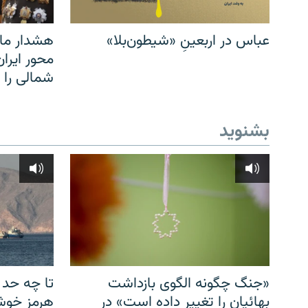
عباس در اربعینِ «شیطون‌بلا»
هشدار مار
محور ایرا
شمالی را
بشنوید
«جنگ چگونه الگوی بازداشت
تا چه حد 
بهائیان را تغییر داده است» در
هرمز خوشب