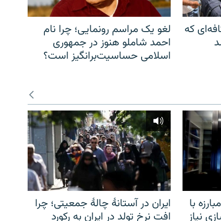
فه‌ای که
لغو یک مراسم رونمایی؛ چرا نام
د
احمد شاملو هنوز در جمهوری
اسلامی حساسیت‌برانگیز است؟
ارزه با
ایران در آستانهٔ چالهٔ جمعیتی؛ چرا
زی نیاز
افت نرخ تولد در ایران به رکورد