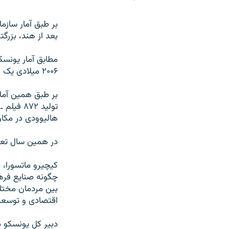
بر طبق آمار سازم
بعد از هند، بزرگ
مطابق آمار يونسک
۲۰۰۶ ميلادی يک هزار و ۹۱ فيلم بلند سينمايی توليد کرده است.
بر طبق همين آمار 
توليد ۲
هاليوودی در مکان
در همين سال تعداد ‌توليد
کيچيرو ماتسورا، د
چگونه صنايع فرهن
بين مردمان مختلف
اقتصادی و توسعه 
دبير کل يونسکو د