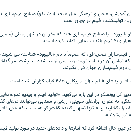
ان آموزشی، علمی و فرهنگی ملل متحد (يونسکو) صنايع فيلم‌سازی نيج
ترين توليدکننده فيلم در جهان است.
و باليوود ـ يا صنايع فيلم‌سازی هند که مقر آن در شهر بمبئی (مامب
فيلم‌سازان نيجريه‌ای، که عموماً با نام «ناليوود» شناخته می شوند تو
۸۷ فيلم ـ که تمامی آن در قالب فرمت ويديويی توليد شده ـ با پشت سر گذاش
 دوم فيلم‌سازان جهان قرار بگیرند.
های فيلم‌سازان آمريکايی ۴۸۵ فيلم گزارش شده است.
بير کل يونسکو در اين باره می‌گويد: «توليد فيلم و ويدیو نمونه‌هايی
گی، به عنوان ابزارهای هويتی، ارزشی و معنايی می‌توانند در‌های گ
 را بگشايند و نه تنها تسهیل‌کننده گفت‌وگو هستند بلکه حتی قادر
نيز بشوند».
ر عين حال اضافه کرد که آمارها و داده‌های جديد در مورد توليد فيل