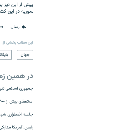
پیش از این نیز بر
سوریه در این کشور
ارسال
این مطلب بخشی از:
جهان
بایگان
در همین زم
جمهوری اسلامی تنها 
استعفای بیش از ۲۰۰ عضو حزب بعث سوریه در اعتراض به سرکوب مخالفان
جلسه اضطراری شورا
رایس: آمريکا مدارک