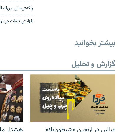
واکنش‌های بین‌المل
افزایش تلفات در درع
بیشتر بخوانید
گزارش و تحلیل
عباس در اربعینِ «شیطون‌بلا»
هشدار مار