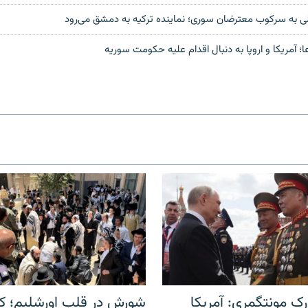
لی به سرکوب معترضان سوری؛ نماینده ترکیه به دمشق می‌رود
ا؛ آمریکا و اروپا به دنبال اقدام علیه حکومت سوریه
ک مونتگمری: آمریکا
شورش در قلب اورشلیم؛ کا