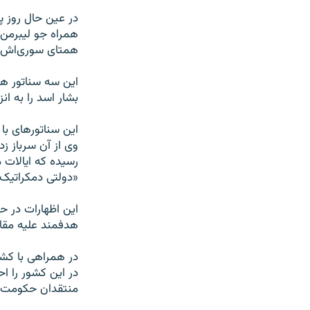
در عین حال روز پ
همراه جو لیبرمن، 
همتای سوری‌اش، م
این سه سناتور هم
بشار اسد را به ان
این سناتورهای با 
وی از آن سرباز ز
رسیده که ایالات 
«دولتی دمکراتیک
این اظهارات در ح
هدفمند علیه مقام
در همراهی با کش
در این کشور را ا
منتقدان حکومت ا