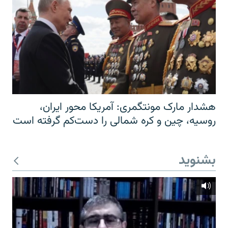
هشدار مارک مونتگمری: آمریکا محور ایران،
روسیه، چین و کره شمالی را دست‌کم گرفته است
بشنوید