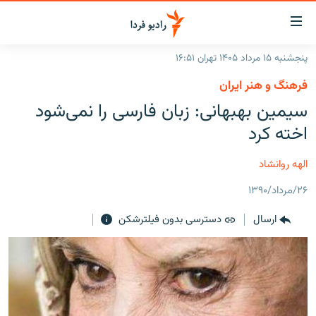
ینک‌های
ابلیت
سترسی
پنجشنبه ۱۵ مرداد ۱۴۰۵ تهران ۱۶:۵۱
ازگشت
صفحه اصلی
فرهنگ و هنر ایران
ازگشت
ایران
سیمین بهبهانی: زبان فارسی را نمی‌شود
ه
نوی
جهان
اخته کرد
صلی
رادیو
فتن
الهه روانشاد
ه
پادکست
انتخاب کنید و بشنوید
فحه
۲۶/مرداد/۱۳۹۰
چندرسانه‌ای
برنامه‌های رادیویی
ستجو
ارسال
دسترسی بدون فیلترشکن
زنان فردا
فرکانس‌ها
گزارش‌های تصویری
گزارش‌های ویدئویی
English
به ما بپیوندید