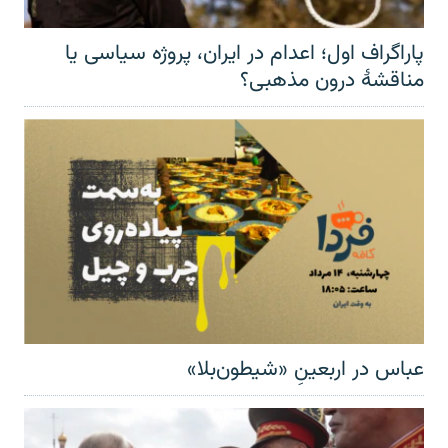
پاراگراف اول؛ اعدام در ایران، پروژه سیاسی یا
مناقشهٔ درون مذهبی؟
عباس در اربعینِ «شیطون‌بلا»