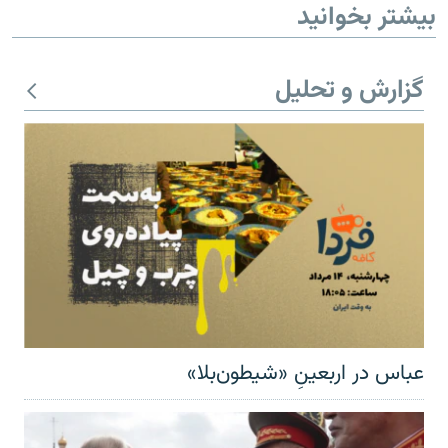
بیشتر بخوانید
گزارش و تحلیل
عباس در اربعینِ «شیطون‌بلا»