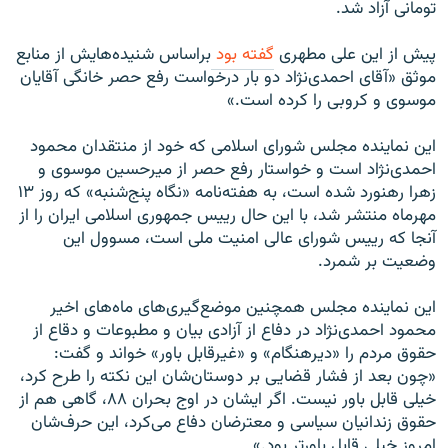
تومانی آزاد شد.
پیش از این علی مطهری
گفته بود
براساس شنيده‌هايش از منابع
موثق «آقای احمدی‌نژاد دو بار درخواست رفع حصر خانگی آقايان
موسوی و کروبی را کرده است.»
این نماینده مجلس شورای اسلامی که خود از منتقدان محمود
احمدی‌نژاد است و خواستار رفع حصر از میرحسین موسوی و
زهرا رهنورد شده است، به هفته‌نامه «نگاه پنج‌شنبه» که روز ۱۳
مهرماه منتشر شد، با اين حال رييس جمهوری اسلامی ايران را از
آنجا که رييس شورای عالی امنيت ملی است، مسوول این
وضعیت بر شمرد.
این نماینده مجلس همچنین موضع‌گيری‌های ماه‌های اخیر
محمود احمدی‌نژاد در دفاع از آزادی بيان و مطبوعات و دقاع از
حقوق مردم را «ديرهنگام» و «غيرقابل باور» خواند و گفت:
«چون بعد از فشار قضايی بر دوستان‌شان اين نکته را طرح کرد،
خيلی قابل باور نيست. اگر ايشان در اوج بحران ۸۸، گاهی هم از
حقوق زندانيان سياسی و معترضان دفاع می‌کرد، اين حرف‌شان
امروز خيلی قابل باورتر بود.»