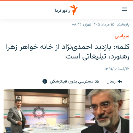
ینک‌های
ابلیت
سترسی
پنجشنبه ۱۵ مرداد ۱۴۰۵ تهران ۰۸:۴۶
ازگشت
صفحه اصلی
سیاسی
ازگشت
ایران
کلمه: بازدید احمدی‌نژاد از خانه خواهر زهرا
ه
نوی
جهان
رهنورد، تبلیغاتی است
صلی
رادیو
فتن
۱۲/اسفند/۱۳۹۱
ه
پادکست
انتخاب کنید و بشنوید
فحه
ارسال
دسترسی بدون فیلترشکن
چندرسانه‌ای
برنامه‌های رادیویی
ستجو
زنان فردا
فرکانس‌ها
گزارش‌های تصویری
گزارش‌های ویدئویی
English
به ما بپیوندید