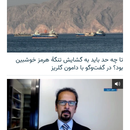
تا چه حد باید به گشایش تنگهٔ هرمز خوشبین
بود؟ در گفت‌وگو با دامون گلریز