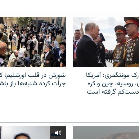
ک مونتگمری: آمریکا
شورش در قلب اورشلیم؛ کا
ن، روسیه، چین و کره
جرأت کرده شنبه‌ها باز باش
 دست‌کم گرفته است