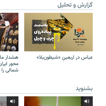
گزارش و تحلیل
عباس در اربعینِ «شیطون‌بلا»
هشدار مار
محور ایرا
شمالی را
بشنوید