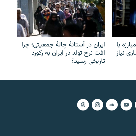
ارزه با
ایران در آستانهٔ چالهٔ جمعیتی؛ چرا
زی نیاز
افت نرخ تولد در ایران به رکورد
تاریخی رسید؟