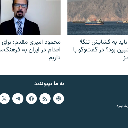
باید به گشایش تنگهٔ
محمود امیری مقدم: برای مب
ین بود؟ در گفت‌وگو با
اعدام در ایران به فرهنگ‌سا
ز
داریم
به ما بپیوندید
بشنوید