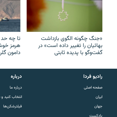
«جنگ چگونه الگوی بازداشت
تا چه حد 
بهائیان را تغییر داده است» در
هرمز خوشب
گفت‌وگو با پدیده ثابتی
دامون گلری
English
رادیو فردا
درباره
به ما بپیوندید
صفحه اصلی
درباره ما
ایران
انتخاب کنید و 
جهان
فیلترشکن‌ها
پادکست