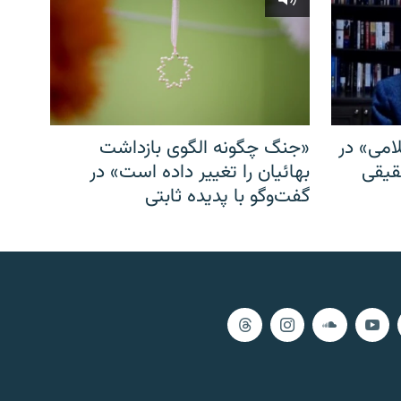
امی» در
«جنگ چگونه الگوی بازداشت
قیقی
بهائیان را تغییر داده است» در
گفت‌وگو با پدیده ثابتی