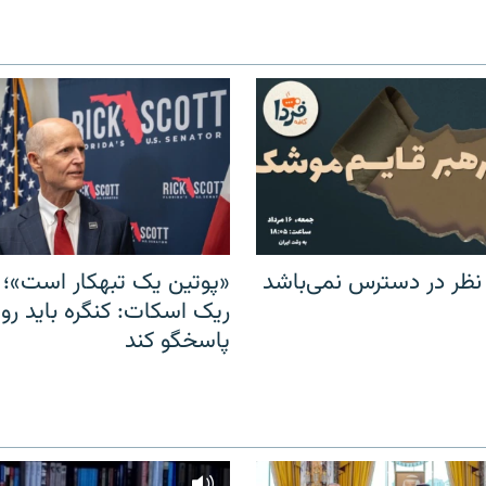
 نظر در دسترس نمی‌باشد
«پوتین یک تبهکار است»؛ 
ریک اسکات: کنگره باید روس
پاسخگو کند