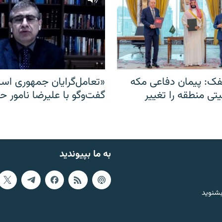
ک: پیمان دفاعی مکه
«تعامل‌گرایان جمهوری اسل
یتی منطقه را تغییر
گفت‌وگو با علیرضا نامور ح
به ما بپیوندید
بشنوید