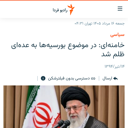
ینک‌های
ابلیت
سترسی
جمعه ۱۶ مرداد ۱۴۰۵ تهران ۰۴:۳۱
ازگشت
صفحه اصلی
سیاسی
ازگشت
ایران
خامنه‌ای: در موضوع بورسیه‌ها به عده‌ای
ه
نوی
جهان
ظلم شد
صلی
رادیو
فتن
۱۴/تیر/۱۳۹۴
ه
پادکست
انتخاب کنید و بشنوید
فحه
ارسال
دسترسی بدون فیلترشکن
چندرسانه‌ای
برنامه‌های رادیویی
ستجو
زنان فردا
فرکانس‌ها
گزارش‌های تصویری
گزارش‌های ویدئویی
English
به ما بپیوندید