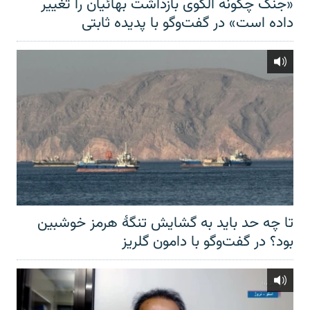
«جنگ چگونه الگوی بازداشت بهائیان را تغییر
داده است» در گفت‌وگو با پدیده ثابتی
تا چه حد باید به گشایش تنگهٔ هرمز خوشبین
بود؟ در گفت‌وگو با دامون گلریز