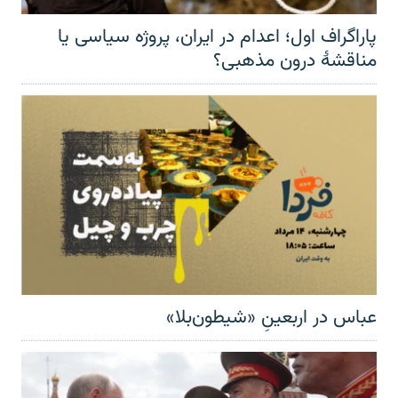
پاراگراف اول؛ اعدام در ایران، پروژه سیاسی یا
مناقشهٔ درون مذهبی؟
عباس در اربعینِ «شیطون‌بلا»