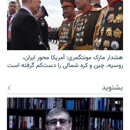
هشدار مارک مونتگمری: آمریکا محور ایران،
روسیه، چین و کره شمالی را دست‌کم گرفته است
بشنوید