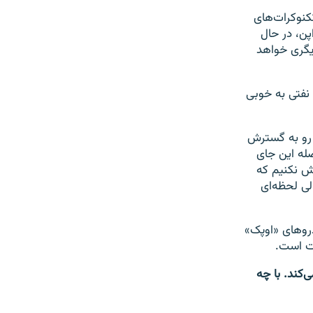
کنوکرات‌های
ن، در حال
یگری خواهد
 نفتی به خوبی
 رو به گسترش
صله این جای
وش نکنیم که
لی لحظه‌ای
دروهای «اوپک»
فت است.
‌کند. با چه