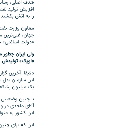
هدف اصلی، رساندن
افزایش تولید نفتش
را به اتش بکشند.
معاون وزارت نفت 
جهان، غنی‌ترین م
«دولت اسلامی» م
ولی ایران چطور می
«اوپک» تولیدش رو
دقیقا. آخرین گزا
این سازمان بدل ش
یک میلیون بشکه 
با چنین وضعیتی ا
آقای ماجدی در واق
این کشور به عنوا
این که برای چنی