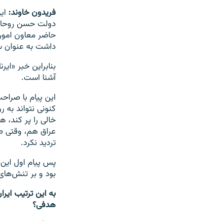
فریدون خاوند:
این
دولت حسن روحانی
حاضر معاون امور 
داشت به عنوان سفی
بنابراین خبر «ای
آشنا است.
این پیام با صراح
کنونی نتواند به 
خالی را پر کند، 
عراق هم، وقتی صا
تردید نکرد.
پس پیام اول این 
بود و بر تنش‌های 
به این ترتیب ایر
هدفی؟