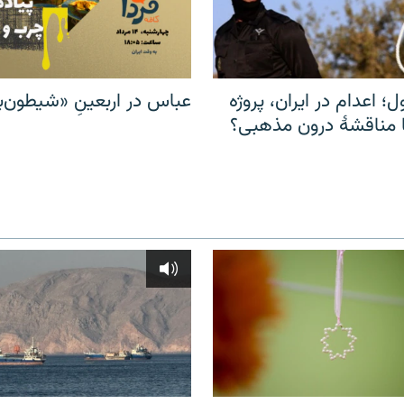
ل؛ اعدام در ایران، پروژه
عباس در اربعینِ «شیطون‌بل
مناقشهٔ درون مذهبی؟