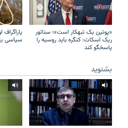
«پوتین یک تبهکار است»؛ سناتور
پاراگراف او
ریک اسکات: کنگره باید روسیه را
سیاسی یا 
پاسخگو کند
بشنوید