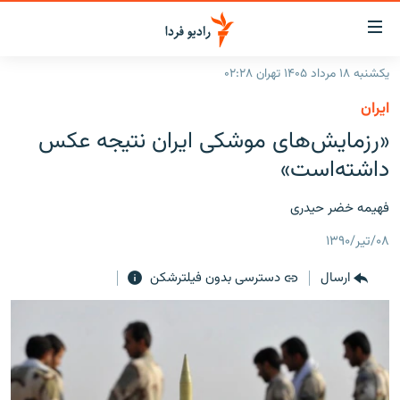
ینک‌های
ابلیت
سترسی
یکشنبه ۱۸ مرداد ۱۴۰۵ تهران ۰۲:۲۸
ازگشت
صفحه اصلی
ايران
ازگشت
ایران
«رزمایش‌های موشکی ایران نتیجه عکس
ه
نوی
جهان
داشته‌است»
صلی
رادیو
فتن
فهیمه خضر حیدری
ه
پادکست
انتخاب کنید و بشنوید
فحه
۰۸/تیر/۱۳۹۰
چندرسانه‌ای
برنامه‌های رادیویی
ستجو
ارسال
دسترسی بدون فیلترشکن
زنان فردا
فرکانس‌ها
گزارش‌های تصویری
گزارش‌های ویدئویی
English
به ما بپیوندید