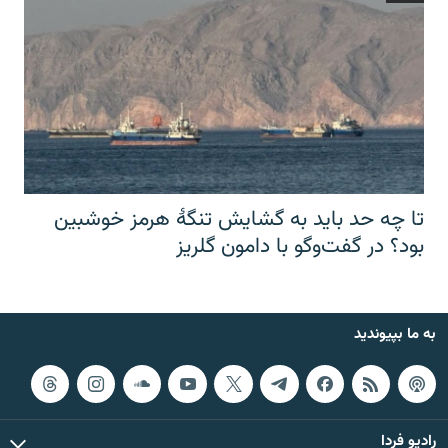
تا چه حد باید به گشایش تنگهٔ هرمز خوشبین
بود؟ در گفت‌وگو با دامون گلریز
به ما بپیوندید
رادیو فردا