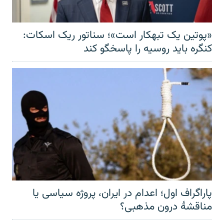
«پوتین یک تبهکار است»؛ سناتور ریک اسکات:
کنگره باید روسیه را پاسخگو کند
پاراگراف اول؛ اعدام در ایران، پروژه سیاسی یا
مناقشهٔ درون مذهبی؟