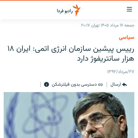
ینک‌های
ابلیت
سترسی
جمعه ۱۶ مرداد ۱۴۰۵ تهران ۲۰:۱۷
ازگشت
صفحه اصلی
سیاسی
ازگشت
ایران
رییس پیشین سازمان انرژی اتمی: ایران ۱۸
ه
نوی
جهان
هزار سانتریفوژ دارد
صلی
رادیو
فتن
۲۷/مرداد/۱۳۹۲
ه
پادکست
انتخاب کنید و بشنوید
فحه
ارسال
دسترسی بدون فیلترشکن
چندرسانه‌ای
برنامه‌های رادیویی
ستجو
زنان فردا
فرکانس‌ها
گزارش‌های تصویری
گزارش‌های ویدئویی
English
به ما بپیوندید