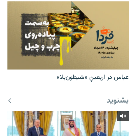
عباس در اربعینِ «شیطون‌بلا»
بشنوید