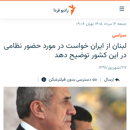
ینک‌های
ابلیت
سترسی
جمعه ۱۶ مرداد ۱۴۰۵ تهران ۰۹:۰۶
ازگشت
صفحه اصلی
سیاسی
ازگشت
ایران
لبنان از ایران خواست در مورد حضور نظامی
ه
نوی
جهان
در این کشور توضیح دهد
صلی
رادیو
فتن
۲۷/شهریور/۱۳۹۱
ه
پادکست
انتخاب کنید و بشنوید
فحه
ارسال
دسترسی بدون فیلترشکن
چندرسانه‌ای
برنامه‌های رادیویی
ستجو
زنان فردا
فرکانس‌ها
گزارش‌های تصویری
گزارش‌های ویدئویی
English
به ما بپیوندید