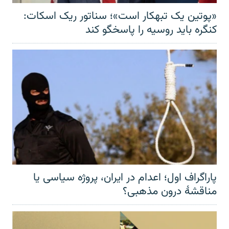
«پوتین یک تبهکار است»؛ سناتور ریک اسکات:
کنگره باید روسیه را پاسخگو کند
پاراگراف اول؛ اعدام در ایران، پروژه سیاسی یا
مناقشهٔ درون مذهبی؟