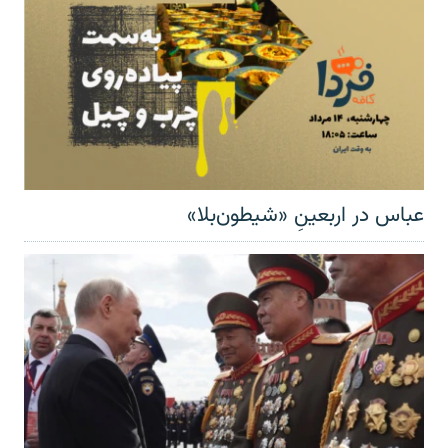
عباس در اربعینِ «شیطون‌بلا»