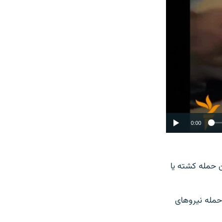
0:00
SHARE
حلی» می‌گوید که «۶۵۰ نفر» بر اثر این حمله کشته یا
حمله نیروهای