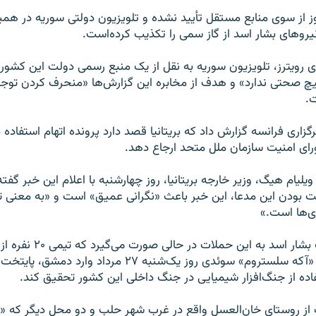
ز از سوی منابع مستقل تأیید نشده و تلویزیون دولتی سوریه در همی
نیروهای بشار اسد از گاز سمی را تکذیب کرده‌است.
ی رویترز، تلویزیون سوریه به نقل از یک منبع رسمی دولت این کشور
چ صحتی ندارد» و هدف از مخابره این گزارش‌ها «منحرف کردن توجه 
.
زاری فرانسه گزارش داد که بریتانیا قصد دارد پرونده اتهام استفاده 
رای امنیت سازمان ملل متحد ارجاع دهد.
 ویلیام هیگ، وزیر خارجه بریتانیا، روز چهارشنبه با اعلام این خبر گفت
 بودن این مدعا، این خبر باعث «نگرانی عمیق» است و «به معنی 
ی‌ها است.»
متهم کردن دولت بشار اسد به ای
ملل به سرپرستی «آکه سلستروم» سوئدی روز یک‌شنبه ۲۷ مرداد
اده از جنگ‌افزار شیمیایی در جنگ داخلی این کشور تحقیق کند.
 از روستای خان‌العسل واقع در غرب شهر حلب و دو محل دیگر که «به