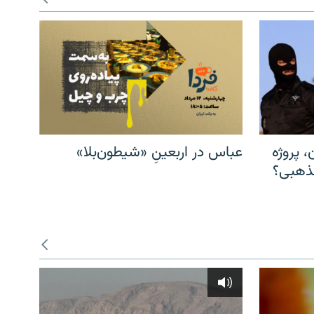
، پروژه
عباس در اربعینِ «شیطون‌بلا»
مذهبی؟