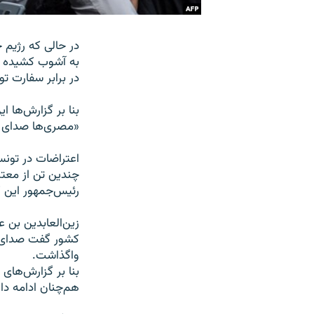
در حالی که رژیم 
به آشوب کشیده ش
در برابر سفارت ت
بنا بر گزارش‌ها 
«مصری‌ها صدای ت
اعتراضات در تونس
چندین تن از معت
رئیس‌جمهور این 
واگذاشت.
بنا بر گزارش‌های 
هم‌چنان ادامه دار