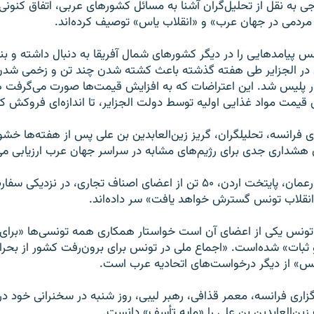
جی به نقل از تحلیل‌گران آشنا به مسائل کشورهای عربی، اتفاق کنون
مردمی در جهان عرب» و «انقلاب یاس» توصیف کرده‌اند.
س پیامدهایی را در دیگر کشورهای شمال آفریقا به دنبال داشته و بنا 
در الجزایر طی هفته گذشته باعث کشته شدن چند تن و زخمی شدن
ه ۷۰۰ مأمور پلیس شد. این اعتراضات که به افزایش قیمت‌ها صورت می‌گرفت ه
ی فرانسه، تحلیلگران، گریز زین‌العابدین بن علی پس از هفته‌ها خش
 هشداری جدی برای رژیم‌های مشابه در سراسر جهان عرب ارزیابی می‌
بنا بر گزارش‌ها، درعمان، پایتخت اردن، ۵۰ تن از اعضای اصناف تجاری، در
نقلاب تونس گسترش خواهد یافت» سر داده‌اند.
 تونس یکی از اعضای آن است خواستار همکاری همه تونسی‌ها «برای
ثبات» شده‌است. «اجماع ملی در تونس برای برون‌رفت کشور از بحرا
» از دیگر درخواست‌های اتحادیه عرب است.
گزاری فرانسه، معمر قذافی، رهبر لیبی، روز شنبه در سخنرانی خود در
ین‌العابدین بن علی را «مایه تأسف» دانست.