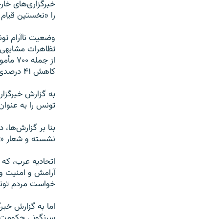
خبرگزاری‌های خار
را «نخستین قیام 
وضعیت ناآرام تون
تظاهرات مشابهی 
از جمل
کاهش ۴۱ درصدی قیمت مواد غذایی اولیه توسط دولت الجزایر، تا اندازه‌ای فروکش کرده‌است.
به گزارش خبرگزار
تونس را به عنوان
نشسته و شعار «ا
اتحادیه عرب، که
آرامش و امنیت و 
خواست مردم تونس
اما به گزارش خبر
سرنگونی حکومت ز