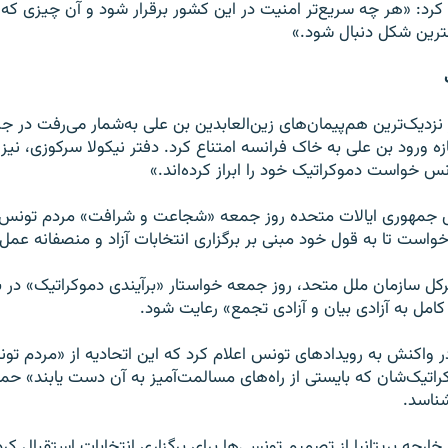
ی کرد: «هر چه سریع‌تر امنیت در این کشور برقرار شود و آن چیزی 
رین شکل دنبال شود.»
نزدیک‌ترین هم‌پیمان‌های زین‌العابدین بن علی به‌شمار می‌رفت در جر
ه ورود بن علی به خاک فرانسه امتناع کرد. دفتر نیکولا سرکوزی، نیز در
 خواست دموکراتیک خود را ابراز کرده‌اند.»
یس جمهوری ایالات متحده روز جمعه «شجاعت و شرافت» مردم تونس ر
واست تا به قول خود مبنی بر برگزاری انتخابات آزاد و منصفانه عمل 
یرکل سازمان ملل متحد، روز جمعه خواستار «برآیندی دموکراتیک» در
کامل به آزادی بیان و آزادی تجمع» رعایت شود.
 در واکنش به رویدادهای تونس اعلام کرد که این اتحادیه از «مردم تو
تیک‌شان که بایستی از راه‌های مسالمت‌آمیز به آن دست یابند» حما
ناسد.
خارجه بریتانیا از تصمیم تونسی‌ها برای برگزاری انتخابات استقبال کر