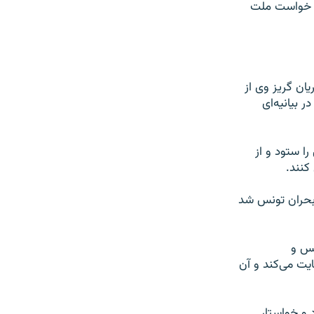
که خواست ملت
یان گریز وی از
 بیانیه‌ای
ا ستود و از
کنند.
 بحران تونس شد
نس و
یت می‌کند و آن
د و خواستار