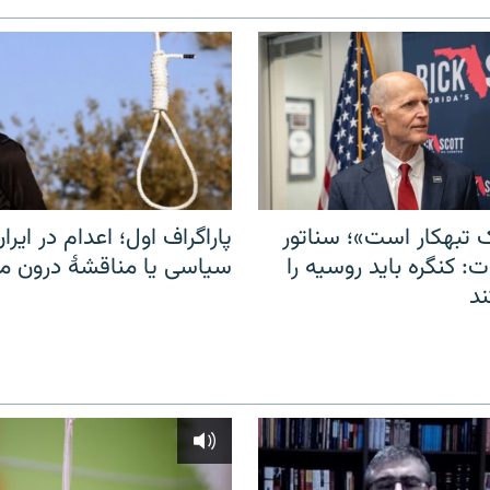
 تبهکار است»؛ سناتور
پاراگراف اول؛ اعدام در ایران
: کنگره باید روسیه را
سیاسی یا مناقشهٔ درون 
د