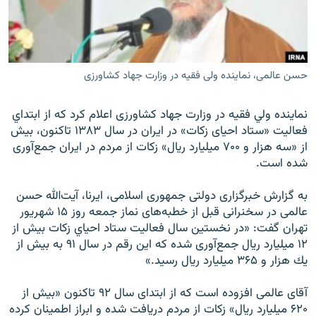
حسن عالمی، نماینده ولی فقیه در وزارت جهاد کشاورزی
زبان‌های دیگر
نماينده ولي فقيه در وزارت جهاد کشاورزی اعلام کرد که از ابتداي
فعاليت «ستاد احیای زکات» در ایران در سال ۱۳۸۳ تاكنون، بيش
از «سه هزار و ۷۰۰ ميليارد ريال» زكات از مردم در ایران جمع‌آوری
شده است.
به گزارش خبرگزاری دولتی جمهوری اسلامی، ایرنا، آیت‌الله حسن
عالمی در سخنرانی قبل از خطبه‌های نماز جمعه روز ۱۵ شهریور
تهران گفت: «در نخستين سال فعاليت ستاد احياي زكات بيش از
۱۲ ميليارد ريال جمع‌آوری شده كه اين رقم در سال ۹۱ به بيش از
يك هزار و ۳۶۵ ميليارد ريال رسيد.»
آقای عالمی افزوده است که از ابتدای سال ۹۲ تاكنون «بيش از
۶۲۰ ميليارد ريال» زكات از مردم دریافت شده و ابراز اطمینان کرده