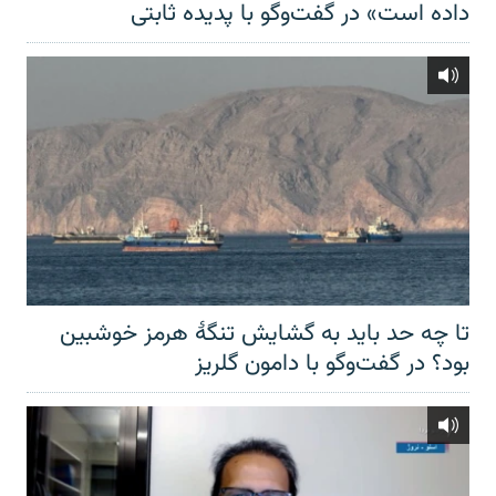
داده است» در گفت‌وگو با پدیده ثابتی
تا چه حد باید به گشایش تنگهٔ هرمز خوشبین
بود؟ در گفت‌وگو با دامون گلریز