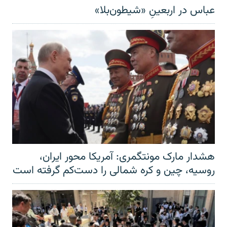
عباس در اربعینِ «شیطون‌بلا»
هشدار مارک مونتگمری: آمریکا محور ایران،
روسیه، چین و کره شمالی را دست‌کم گرفته است