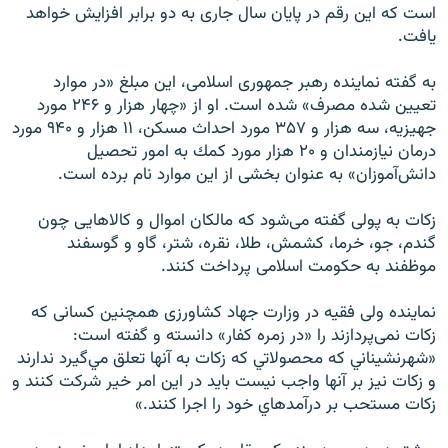
است که اين رقم در پايان سال جاری به دو برابر افزايش خواهد
يافت.
به گفته نماینده رهبر جمهوری اسلامی، این مبلغ «در موارد
تعيين شده مصرف» شده است. او از «چهار هزار و ۲۴۶ مورد
جهيزيه، سه هزار و ۳۵۷ مورد احداث مسكن، ۱۱ هزار و ۹۴۰ مورد
درمان نيازمندان و ۲۰ هزار مورد كمك به امور تحصيل
دانش‌آموزان» به عنوان بخشی از این موارد نام برده است.
زکات به پولی گفته می‌شود که مالکان اموال و کالاهایی چون
گندم، جو، خرما، کشمش، طلا، نقره، شتر، گاو و گوسفند
موظفند به حکومت اسلامی پرداخت کنند.
نماینده ولی فقیه در وزارت جهاد کشاورزی همچنین کسانی که
زکات نمی‌پردازند را «در زمره کفار» دانسته و گفته است:
«شهرنشيناني كه محصولاتي كه زكات به آنها تعلق مي‌گيرد ندارند
و زكات نيز بر آنها واجب نيست بايد در اين امر خير شركت كنند و
زكات مستحب بر درآمدهاي خود را اجرا كنند.»