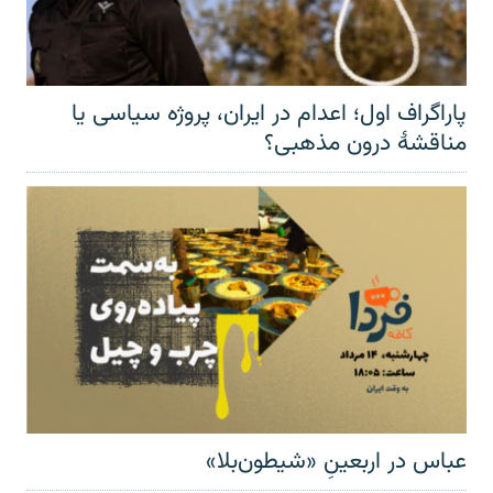
پاراگراف اول؛ اعدام در ایران، پروژه سیاسی یا
مناقشهٔ درون مذهبی؟
عباس در اربعینِ «شیطون‌بلا»