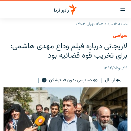
ینک‌های
ابلیت
سترسی
جمعه ۱۶ مرداد ۱۴۰۵ تهران ۰۴:۰۳
ازگشت
صفحه اصلی
سیاسی
ازگشت
ایران
لاریجانی درباره فیلم وداع مهدی هاشمی:
ه
نوی
جهان
برای تخریب قوه قضائیه بود
صلی
رادیو
فتن
۱۹/مرداد/۱۳۹۴
ه
پادکست
انتخاب کنید و بشنوید
فحه
ارسال
دسترسی بدون فیلترشکن
چندرسانه‌ای
برنامه‌های رادیویی
ستجو
زنان فردا
فرکانس‌ها
گزارش‌های تصویری
گزارش‌های ویدئویی
English
به ما بپیوندید