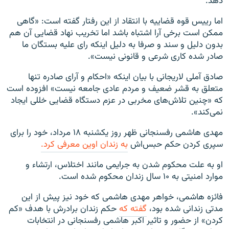
دهد.
اما ریيس قوه قضایيه با انتقاد از اين رفتار گفته است: «گاهی
ممکن است برخی آرا اشتباه باشد اما تخريب نهاد قضايی آن هم
بدون دليل و سند و صرفا به دليل اينکه رای عليه بستگان ما
صادر شده کاری شرعی و قانونی نيست».
صادق آملی لاريجانی با بيان اينکه «احکام و آرای صادره تنها
متعلق به قشر ضعيف و مردم عادی جامعه نيست» افزوده است
که «چنين تلاش‌های مخربی در عزم دستگاه قضايی خللی ايجاد
نمی‌کند».
مهدی هاشمی رفسنجانی ظهر روز يکشنبه ۱۸ مرداد، خود را برای
سپری کردن حکم حبس‌اش
به زندان اوين معرفی کرد.
او به علت محکوم شدن به جرايمی مانند اختلاس، ارتشاء و
موارد امنيتی به ۱۰ سال زندان محکوم شده است.
فائزه هاشمی، خواهر مهدی هاشمی که خود نيز پيش از اين
مدتی زندانی شده بود،
گفته که
حکم زندان برادرش با هدف «کم
کردن» از حضور و تاثير اکبر هاشمی رفسنجانی در انتخابات