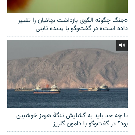
«جنگ چگونه الگوی بازداشت بهائیان را تغییر
داده است» در گفت‌وگو با پدیده ثابتی
تا چه حد باید به گشایش تنگهٔ هرمز خوشبین
بود؟ در گفت‌وگو با دامون گلریز