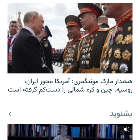
هشدار مارک مونتگمری: آمریکا محور ایران،
روسیه، چین و کره شمالی را دست‌کم گرفته است
بشنوید