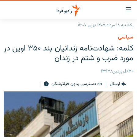
ینک‌های
ابلیت
سترسی
یکشنبه ۱۸ مرداد ۱۴۰۵ تهران ۱۶:۰۷
ازگشت
صفحه اصلی
سیاسی
ازگشت
ایران
کلمه: شهادت‌نامه زندانیان بند ۳۵۰ اوین در
ه
نوی
جهان
مورد ضرب و شتم در زندان
صلی
رادیو
فتن
۳۰/فروردین/۱۳۹۳
ه
پادکست
انتخاب کنید و بشنوید
فحه
ارسال
دسترسی بدون فیلترشکن
چندرسانه‌ای
برنامه‌های رادیویی
ستجو
زنان فردا
فرکانس‌ها
گزارش‌های تصویری
گزارش‌های ویدئویی
English
به ما بپیوندید