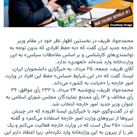
زبان‌های دیگر
محمدجواد ظريف در نخستین اظهار نظر خود در مقام وزیر
خارجه جدید ایران گفت که «به حفظ افرادی که بدون توجه به
توانمندی‌های کارشناسی و بر اساس ملاحظات سياسی» به اين
وزارت‌خانه وارد شده‌اند «تعهدی» ندارد.
آقای ظريف، جمعه، ۲۵ مرداد، به خبرگزاری دانشجويان ايران،
ايسنا، گفت که «در اين شرايط حساس» حفظ اين افراد در وزارت
امور خارجه را «خيانت به کشور» می‌داند.
محمدجواد ظريف، پنج‌شنبه ۲۴ مرداد، با ۲۳۲ رأی موافق، ۳۶
رأی مخالف و ۱۳ رأی ممتنع نمايندگان مجلس شورای اسلامی به
عنوان وزير جديد امور خارجه انتخاب شد.
او در گفت‌وگوی خود با خبرگزاری ایسنا افزوده که «در چينش
نيروها از نيروهای وزارت امور خارجه استفاده می‌کنم» و گفته
است: «۲۵ سال است که در وزارت خارجه فعاليت می‌کنم و يک
نفر را از بيرون به اين وزارتخانه وارد نکرده‌ام، زيرا اعتقاد دارم اين