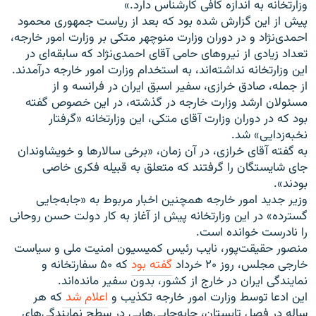
وزارتخانه به اندازه‌ کافی کارشناس دارد.»
پيش از اين گزارش شده بود که بعد از رياست جمهوری محمود
احمدی‌نژاد و در دوران وزارت منوچهر متکی بر وزارت امور خارجه،
تعداد زيادی از نيروهای حامی آقای احمدی‌نژاد که سابقه‌ای در
اين وزارتخانه نداشته‌اند، به استخدام وزارت امور خارجه درآمدند.
از جمله، صادق خرازی، سفير اسبق ايران در فرانسه و از
مسئولان ارشد وزارت خارجه در گذشته، در اين خصوص گفته
بود که در دوران وزارت آقای متکی، اين وزارتخانه «گرفتار
نخبه‌زدايی» شد.
به گفته آقای خرازی، در آن زمان، «برخی سالارها و خويشاوندان
جای شايستگان را گرفتند که متعلق به قبيله فکری خاصی
بودند».
وزير جديد امور خارجه همچنين اخبار مربوط به «جابه‌جايی
گسترده» در اين وزارتخانه پيش از آغاز به کار دولت حسن روحانی
را نادرست خوانده است.
منصور حقيقت‌پور، نايب رئيس کميسيون امنيت ملی و سياست
خارجی مجلس، روز ۲۰ خرداد
گفته بود
که ۵۰ سفارتخانه و
نمايندگی ايران در خارج از کشور، بدون سفير مانده‌اند.
اين ادعا توسط وزارت امور خارجه تکذيب و
اعلام شد
که هر
ساله در فصل تابستان، جابه‌جايی‌هايی در سطح نمايندگی‌های