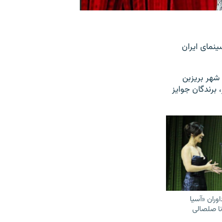
نمای ایران
یی آسیا - پاسیفیک غروب روز پنجشنبه ۲۰ آذر در شهر بریزبن
 برندگان جوایز
وران «آسیا