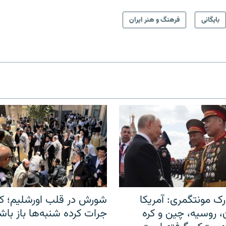
بایگانی
فرهنگ و هنر ایران
ک مونتگمری: آمریکا
شورش در قلب اورشلیم؛ کا
ن، روسیه، چین و کره
جرات کرده شنبه‌ها باز باش