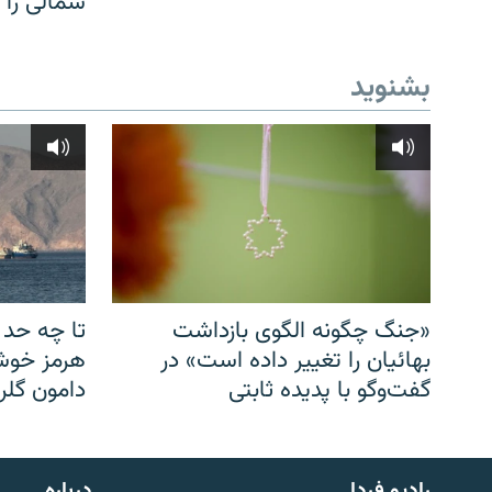
شمالی را
بشنوید
«جنگ چگونه الگوی بازداشت
تا چه حد 
بهائیان را تغییر داده است» در
هرمز خوشب
گفت‌وگو با پدیده ثابتی
دامون گلری
English
رادیو فردا
درباره