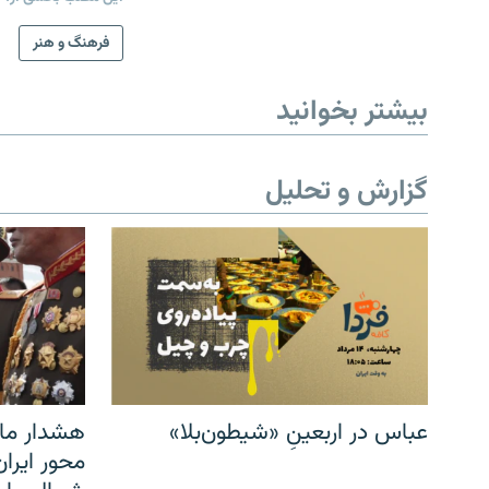
فرهنگ و هنر
بیشتر بخوانید
گزارش و تحلیل
عباس در اربعینِ «شیطون‌بلا»
هشدار مار
محور ایرا