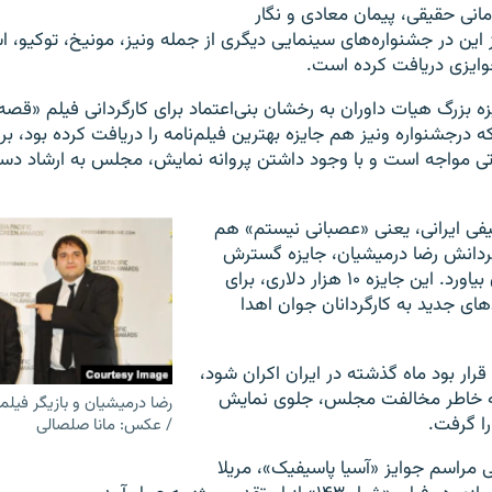
مانی حقیقی، پیمان معادی و نگار
این در جشنواره‌های سینمایی دیگری از جمله ونیز، مونیخ، توکیو، ا
ایزی دریافت کرده است.
زه بزرگ هیات داوران به رخشان بنی‌اعتماد برای کارگردانی فیلم «قصه
 درجشنواره ونیز هم جایزه بهترین فیلم‌نامه را دریافت کرده بود،‌ ب
اتی مواجه است و با وجود داشتن پروانه نمایش،‌ مجلس به ارشاد دست
یفی ایرانی،‌ یعنی «عصبانی نیستم» هم
گردانش رضا درمیشیان، جایزه گسترش
نتپک را به ارمغان بیاورد. این جایزه ۱۰ هزار دلاری، برای
های جدید به کارگردانان جوان اهدا
ار بود ماه گذشته در ایران اکران شود،‌
 به خاطر مخالفت مجلس،‌ جلوی نمایش
رضا درمیشیان و بازیگر فیلم
ا گرفت.
/ عکس: مانا صلصالی
نی مراسم جوایز «آسیا پاسیفیک»،‌ مریلا