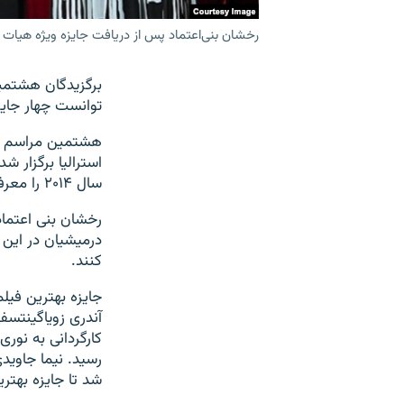
رخشان بنی‌اعتماد پس از دریافت جایزه ویژه هیات 
برگزیدگان هشتمی
توانست چهار جای
استرالیا برگزار ش
سال ۲۰۱۴ را معرفی کردند.
رخشان بنی اعتماد، 
درمیشیان در این د
کنند.
جایزه بهترین فیلم
آندری زویاگینتس
کارگردانی به نور
رسید. نیما جاوید
شد تا جایزه بهترین