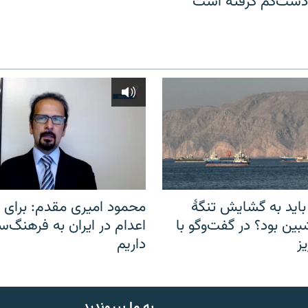
 دست‌کم گرفته است
باید به گشایش تنگهٔ
محمود امیری مقدم: برای مب
ین بود؟ در گفت‌وگو با
اعدام در ایران به فرهنگ‌سا
ز
داریم
به ما بپیوندید