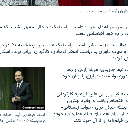
داوران / عکس: مانا صلصالی
ن مراسم اهدای جوایز «آسیا - پاسیفیک» درحالی معرفی شدند که سی
زه را به خود اختصاص دهد.
هشتمین مراسم اعطای جوایز سینما
د و هیات داوران به ریاست اصغر فرهادی، کارگردان ایرانی برنده اسکار،
‌نیما جاویدی،‌ مریلا زارعی و رضا
وره توانستند جوایزی را از آن خود
 به فیلم روسی «لویاتان» به کارگردانی
ف اختصاص یافت و جایزه بهترین
ی بیلگه جیلان برای «خواب زمستانی»
ی از ایران هم برای فیلم «ملبورن» موفق
اصغر فرهادی رئیس هیات دا
 فیلم‌نامه را از آن خود کند.
پاسیفیک ۲۰۱۴» / عکس: مانا صلصالی