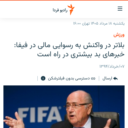
ینک‌های
ابلیت
سترسی
یکشنبه ۱۸ مرداد ۱۴۰۵ تهران ۱۶:۰۰
ازگشت
صفحه اصلی
ورزش
ازگشت
ایران
بلاتر در واکنش به رسوایی مالی در فیفا:
ه
نوی
جهان
خبرهای بد بیشتری در راه است
صلی
رادیو
فتن
۰۷/خرداد/۱۳۹۴
ه
پادکست
انتخاب کنید و بشنوید
فحه
ارسال
دسترسی بدون فیلترشکن
چندرسانه‌ای
برنامه‌های رادیویی
ستجو
زنان فردا
فرکانس‌ها
گزارش‌های تصویری
گزارش‌های ویدئویی
English
به ما بپیوندید