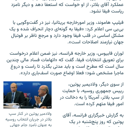
عملکرد آقای بلاتر، از او خواست که استعفا دهد و دیگر نامزد
ریاست فیفا نشود.
فیلیپ هاموند، وزیر امورخارجه بریتانیا، نیز در گفت‌وگویی با
بی‌بی سی اعلام کرد: «فیفا به گونه‌ای دچار انحراف شده و یک
مشکل اساسی در قلب فیفا وجود دارد و مرجع ناظر بر فوتبال
جهان نیازمند اصلاحات است».
لوران فابیوس، وزیر خارجه فرانسه، نیز ضمن اعلام درخواست
برای تعویق انتخابات فیفا،‌ گفت که «اتهامات فساد مالی چندین
سال‌ است که مطرح است و باید مدتی بگذرد تا راست و دروغ
ماجرا مشخص شود؛ فعلا اوضاع صورت اسف‌باری دارد».
از سوی دیگر، ولادیمیر پوتین،
رییس جمهوری روسیه، با حمایت
از سپ بلاتر، آمریکا را به دخالت در
امور فیفا متهم کرده است.
ولادمیر پوتین در کنار سپ
به گزارش خبرگزاری فرانسه،‌ آقای
بلاتر در جریان انتخاب روسیه
پوتین که روز پنج‌شنبه در یک
به عنوان نامزد جام جهانی