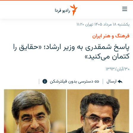
ینک‌های
ابلیت
سترسی
یکشنبه ۱۸ مرداد ۱۴۰۵ تهران ۱۱:۲۰
ازگشت
صفحه اصلی
فرهنگ و هنر ایران
ازگشت
ایران
پاسخ شمقدری به وزیر ارشاد؛‌ «حقایق را
ه
نوی
جهان
کتمان می‌کنید»
صلی
رادیو
فتن
۳۰/آبان/۱۳۹۳
ه
پادکست
انتخاب کنید و بشنوید
فحه
ارسال
دسترسی بدون فیلترشکن
چندرسانه‌ای
برنامه‌های رادیویی
ستجو
زنان فردا
فرکانس‌ها
گزارش‌های تصویری
گزارش‌های ویدئویی
English
به ما بپیوندید