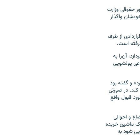
ور حقوقی وزارت
خودشان واگذار
راردادی از طرف
گرفته است.
ازد، آن‌را به
وعی پولشويی
ده و گفته بود
که «در یکی از سازمان‌ها ۳۲ میلیارد تومان به یک وکیل داده‌اند که فقط اعمال ماده ۱۸ کند. در صورتی‌
رد قبول واقع
اع و احوالی
یک ماشین خریده
نهایی شود به