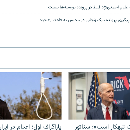
علوم احمدی‌نژاد فقط در پرونده بورسیه‌ها نیست
گیری پرونده بابک زنجانی در مجلس به «احضار» خود
 تبهکار است»؛ سناتور
پاراگراف اول؛ اعدام در ایران