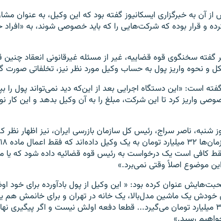
ش از آن به خبرگزاری ايسکانيوز گفته بود که اين وکيل، به عنوان مشا
رده و قرار بوده که شرکت‌هايی را که بايد خصوصی شوند، به «افراد 
بر گفته سخنگوی قوه قضاییه،‌ غیر از مسئله غیرقانونی انعقاد چنین ق
شکل و نحوه واریز پول به حساب وکیل مورد نظر نیز، تخلفاتی صورت 
ه گفته است: «اين دستگاه اجرايی بعد از اين‌که ديد نمی‌تواند پول را بپرد
 واريز کرد تا اين شرکت، مبلغ را به آن وکيل بدهد و اين کار ن
 شنبه،‌ ناصر سراج، رئیس کل سازمان بازرسی ایران، نیز اظهار نظر کر
فقط کافی است یک درخواست به رئیس قوه قضائیه داده شود که یا مو
ین موضوع اصلاً وقتی نمی‌برد.»
بت‌هایش عنوان کرده بود: « این وکیل از پول بادآورده برای خود اوض
ای خودش یک ماشین مدل‌بالا، یک خانه در تهران و برای خانمش هم 
است؛ کسی که ۳۲ میلیارد تومان می‌گیرد... قطعا دفعه اولش نیست و اگر پیگیری 
اهیم رسید.»