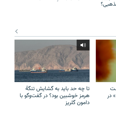
مذهبی؟
شت
تا چه حد باید به گشایش تنگهٔ
» در
هرمز خوشبین بود؟ در گفت‌وگو با
دامون گلریز