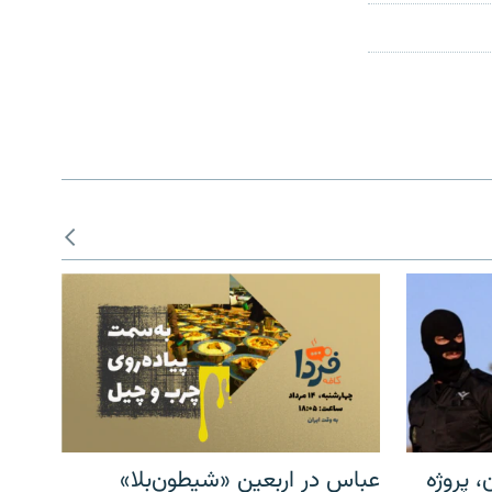
، پروژه
عباس در اربعینِ «شیطون‌بلا»