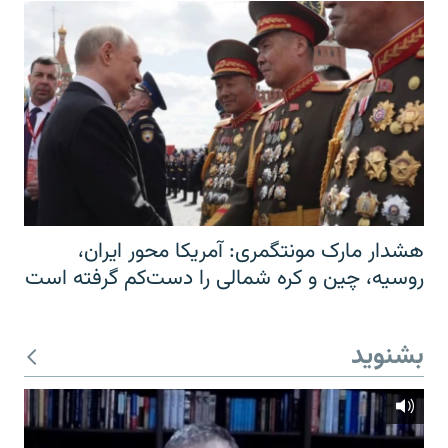
هشدار مارک مونتگمری: آمریکا محور ایران،
روسیه، چین و کره شمالی را دست‌کم گرفته است
بشنوید