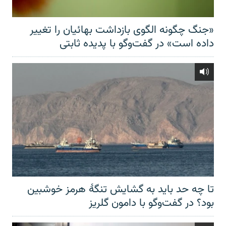
«جنگ چگونه الگوی بازداشت بهائیان را تغییر
داده است» در گفت‌وگو با پدیده ثابتی
تا چه حد باید به گشایش تنگهٔ هرمز خوشبین
بود؟ در گفت‌وگو با دامون گلریز