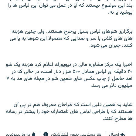
بند اين موضوع نيستند که آيا در عمل می توان اين لباس ها را
پوشيد يا نه.
برگزارى شوهاى لباس بسيار پرخرج هستند. ولی چنين هزينه
های هاى كلانى با سر و صدايی که معمولا اين شوها به پا می
کنند، جبران می شود.
اخيرا يك مركز مشاوره مالى در نيويورك اعلام كرد هزينه يک شو
۲۰ دقيقه اى لباس معادل ۵۰۰ هزار دلار است، در حالى كه در
آمد حاصل از چاپ عكس هاى همين شو در مجله هاى مد به ۷
ميليون دلار مى رسد.
شايد به همين دليل است که طراحان معروف هم در پی آن
هستند که با طراحی لباس های نامتعارف خود را بيشتر در رسانه
ها مطرح کنند.
ارسال
دسترسی بدون فیلترشکن
به ما بپیوندید