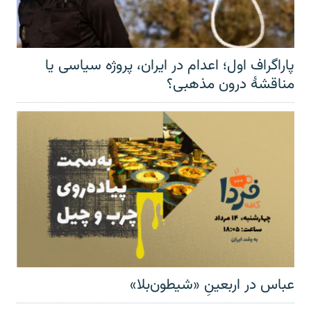
پاراگراف اول؛ اعدام در ایران، پروژه سیاسی یا
مناقشهٔ درون مذهبی؟
عباس در اربعینِ «شیطون‌بلا»