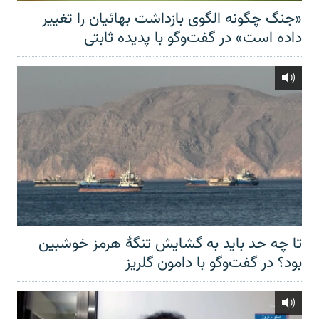
«جنگ چگونه الگوی بازداشت بهائیان را تغییر
داده است» در گفت‌وگو با پدیده ثابتی
تا چه حد باید به گشایش تنگهٔ هرمز خوشبین
بود؟ در گفت‌وگو با دامون گلریز