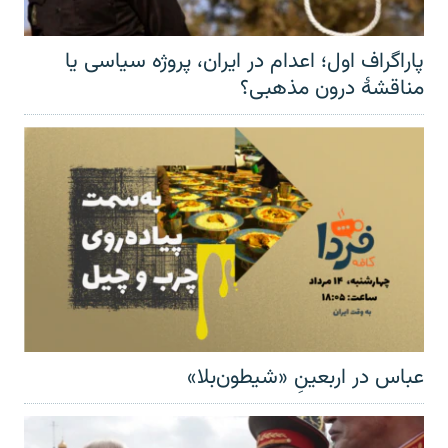
پاراگراف اول؛ اعدام در ایران، پروژه سیاسی یا
مناقشهٔ درون مذهبی؟
عباس در اربعینِ «شیطون‌بلا»