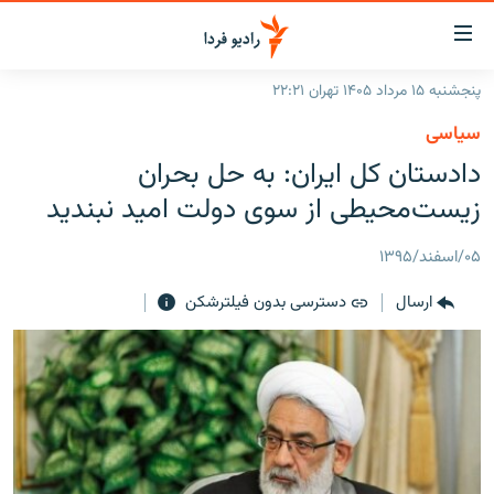
ینک‌های
ابلیت
سترسی
پنجشنبه ۱۵ مرداد ۱۴۰۵ تهران ۲۲:۲۱
ازگشت
صفحه اصلی
سیاسی
ازگشت
ایران
دادستان کل ایران: به حل بحران
ه
نوی
جهان
زیست‌محیطی از سوی دولت امید نبندید
صلی
رادیو
فتن
۰۵/اسفند/۱۳۹۵
ه
پادکست
انتخاب کنید و بشنوید
فحه
ارسال
دسترسی بدون فیلترشکن
چندرسانه‌ای
برنامه‌های رادیویی
ستجو
زنان فردا
فرکانس‌ها
گزارش‌های تصویری
گزارش‌های ویدئویی
English
به ما بپیوندید