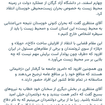
چهارم اسفند، در دانشگاه آزاد گرگان از عملکرد دولت در زمینه
محیط زیست به خصوص بحران زیست‌محیطی خوزستان انتقاد
کرد.
آقای منتظری گفت که بحران کنونی خوزستان نتیجه «بی‌اعتنایی
به محیط زیست» این استان است و «محیط زیست را باید از
سیطره اشخاص خارج کنیم.»
این مقام قضایی با انتقاد از افزایش ساخت «کاخ»، «ویلا» و
«پلاژ» از سوی ثروتمندان و برخی از مقام‌های مسئول در ایران
افزود که «طرف چون پولدار است برایش مهم نیست که چه
بلایی بر سر محیط زیست می‌آورد.»
وی همچنین افزود که «امروز جامعه ما گرفتار این دژخیمانی
هستند که منافع خود را بر منافع عامه ترجیح می‌دهند و
متاسفانه در تمام نقاط کشور این افراد حضور دارند.»
آقای منتظری در بخش دیگری از سخنان خود خطاب به نیرو‌های
بسیج گفت که «کمر همت ببندید و به دولتمردان خیلی امید
نداشته باشید٬ زیرا ما از برخی دولتمردان می‌بینیم که به نام دفاع