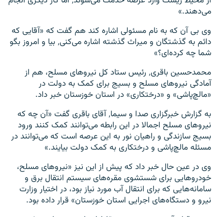
از محیط زیست وارد عرصه خدمت می‌شوند٬ اما کار دیگری انجام
می‌دهند.»
وی بی‌ آن که به نام مسئولی اشاره کند هم گفت که «آقایی که
دائم به گذشتگان و میراث گذشته اشاره می‌کنی٬ بیا و امروز بگو
شما چه کرده‌ای؟»
محمدحسین باقری٬ رئیس ستاد کل نیروهای مسلح، هم از
آمادگی نیروهای مسلح و بسیج برای کمک به دولت در
«مالچ‌پاشی» و «درختکاری» در استان خوزستان خبر داد.
به گزارش خبرگزاری صدا و سیما٬ آقای باقری گفت «آن چه که
نیروهای مسلح اجمالا در این رابطه می‌توانند کمک کنند ورود
بسیج سازندگی و راهیان نور به این عرصه است که می‌توانند در
مسئله مالچ‌پاشی و درختکاری به کمک دولت بیایند.»
وی در عین حال خبر داد که پیش از این نیز «نیروهای مسلح،
خودروهایی برای شستشوی مقره‌های سیستم انتقال برق و
سامانه‌هایی که برای انتقال آب مورد نیاز بود، در اختیار وزارت
نیرو و دستگاه‌های اجرایی استان خوزستان» قرار داده بود.