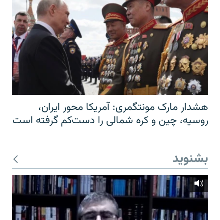
هشدار مارک مونتگمری: آمریکا محور ایران،
روسیه، چین و کره شمالی را دست‌کم گرفته است
بشنوید