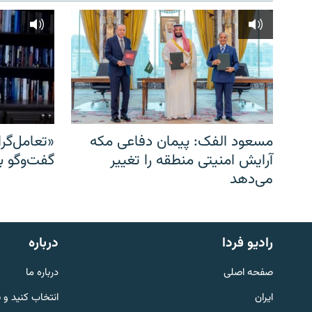
مسعود الفک: پیمان دفاعی مکه
«تعامل‌گر
آرایش امنیتی منطقه را تغییر
گفت‌وگو ب
می‌دهد
English
رادیو فردا
درباره
به ما بپیوندید
صفحه اصلی
درباره ما
ایران
انتخاب کنید و 