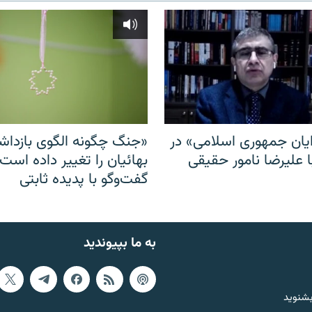
ایان جمهوری اسلامی» در
«جنگ چگونه الگوی بازدا
ا علیرضا نامور حقیقی
بهائیان را تغییر داده است
گفت‌وگو با پدیده ثابتی
به ما بپیوندید
بشنوید