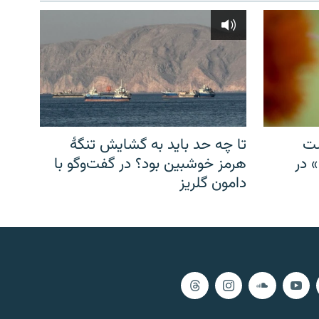
شت
تا چه حد باید به گشایش تنگهٔ
» در
هرمز خوشبین بود؟ در گفت‌وگو با
دامون گلریز