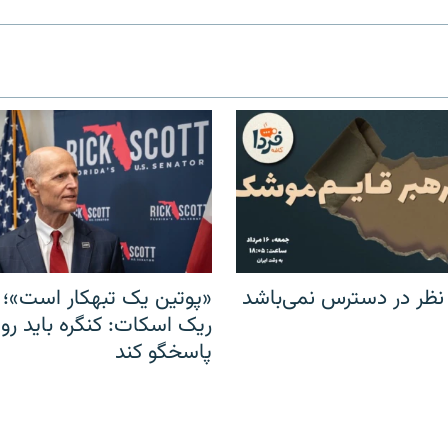
 نظر در دسترس نمی‌باشد
«پوتین یک تبهکار است»؛ 
ریک اسکات: کنگره باید روس
پاسخگو کند