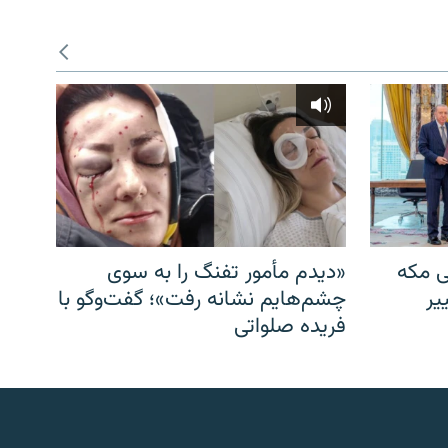
ی مکه
«دیدم مأمور تفنگ را به سوی
یر
چشم‌هایم نشانه رفت»؛ گفت‌و‌گو با
فریده صلواتی