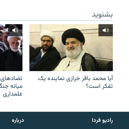
بشنوید
آیا محمد باقر خرازی نماینده یک
تضادهای د
تفکر است؟
میانه جنگ،
علمداری
English
رادیو فردا
درباره