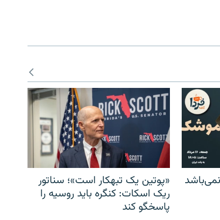
می‌باشد
«پوتین یک تبهکار است»؛ سناتور
ریک اسکات: کنگره باید روسیه را
پاسخگو کند