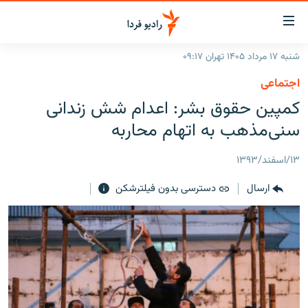
ینک‌های
ابلیت
سترسی
شنبه ۱۷ مرداد ۱۴۰۵ تهران ۰۹:۱۷
ازگشت
صفحه اصلی
اجتماعی
ازگشت
ایران
کمپین حقوق بشر: اعدام شش زندانی
ه
نوی
جهان
سنی‌مذهب به اتهام محاربه
صلی
رادیو
فتن
۱۳/اسفند/۱۳۹۳
ه
پادکست
انتخاب کنید و بشنوید
فحه
ارسال
دسترسی بدون فیلترشکن
چندرسانه‌ای
برنامه‌های رادیویی
ستجو
زنان فردا
فرکانس‌ها
گزارش‌های تصویری
گزارش‌های ویدئویی
English
به ما بپیوندید