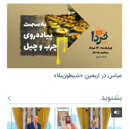
عباس در اربعینِ «شیطون‌بلا»
بشنوید