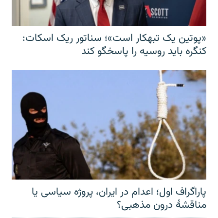
«پوتین یک تبهکار است»؛ سناتور ریک اسکات:
کنگره باید روسیه را پاسخگو کند
پاراگراف اول؛ اعدام در ایران، پروژه سیاسی یا
مناقشهٔ درون مذهبی؟