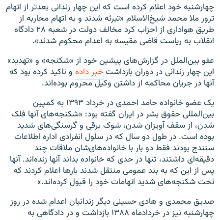
چهارشنبه خود اعلام کرده است که این چهار زندانی بعد‌تر از اتهام
ترور ملا محمد شیخ‌الاسلام «تبرئه شدند و به اتهام محاربه از
طریق هواداری از احزاب کرد مخالف دولت در شعبه ۲۸ دادگاه
انقلاب به ریاست قاضی مقیسه به اعدام محکوم شدند».
عفو بین‌الملل در گزارش‌های پیشین خود از «شکنجه» و «تهدید»
این چهار زندانی در دوران بازداشت
خبر داده
و تاکید کرده بود که
آنها در جریان محاکمه از داشتن وکیل محروم بوده‌اند.
یک عضو خانواده حامد احمدی در خرداد ۱۳۹۳ به کمپین
بین‌المللی حقوق بشر در ایران گفته بود: «شکنجه‌های آنها فلک
شدن، از سقف آویزان شدن، شوک برقی و گرسنگی‌های شدید
بوده است. در طول دو سال که در سلول انفرادی اداره اطلاعات
سنندج بودند فقط دو بار با خانواده‌های‌شان ملاقات چند
دقیقه‌ای داشتند، تنها در حدی که خانواده بداند آنها زنده‌اند. آنها
پس از این که به بند عمومی منتقل شدند بار‌ها اعلام کردند که
تحت شکنجه‌های شدید اتهامات خود را قبول کرده‌اند.»
صدیق محمدی و هادی حسینی دیگر زندانیان اعدام شده در روز
چهارشنبه نیز در خردادماه ۱۳۸۸ بازداشت و در دادگاهی به