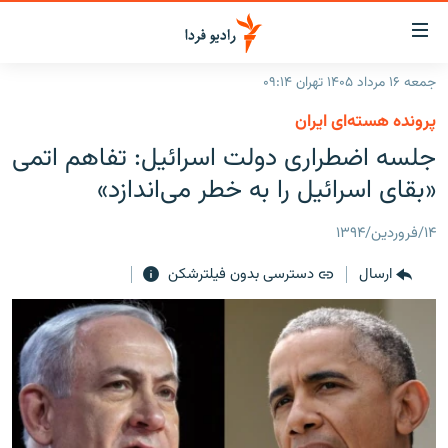
ینک‌های
ابلیت
سترسی
جمعه ۱۶ مرداد ۱۴۰۵ تهران ۰۹:۱۴
ازگشت
صفحه اصلی
پرونده هسته‌ای ایران
ازگشت
ایران
جلسه اضطراری دولت اسرائیل: تفاهم اتمی
ه
نوی
جهان
«بقای اسرائیل را به خطر می‌اندازد»
صلی
رادیو
فتن
۱۴/فروردین/۱۳۹۴
ه
پادکست
انتخاب کنید و بشنوید
فحه
ارسال
دسترسی بدون فیلترشکن
چندرسانه‌ای
برنامه‌های رادیویی
ستجو
زنان فردا
فرکانس‌ها
گزارش‌های تصویری
گزارش‌های ویدئویی
English
به ما بپیوندید