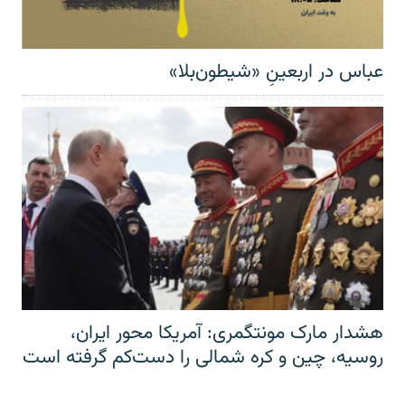
عباس در اربعینِ «شیطون‌بلا»
هشدار مارک مونتگمری: آمریکا محور ایران،
روسیه، چین و کره شمالی را دست‌کم گرفته است