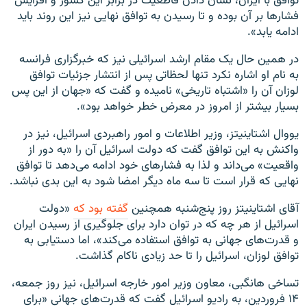
توافق با ایران، نشان دادن قاطعیت در برابر این کشور و افزایش
فشارها بر آن بوده و تا رسیدن به توافق نهایی نیز این روند باید
ادامه یابد».
در همین حال یک مقام ارشد اسرائیلی نیز که خبرگزاری فرانسه
به نام او اشاره نکرد تنها لحظاتی پس از انتشار جزئیات توافق
لوزان آن را «اشتباه تاریخی» نامیده و گفت که «جهان از این پس
بسیار بیشتر از امروز در معرض خطر خواهد بود».
یووال اشتاینیتز، وزیر اطلاعات و امور راهبردی اسرائیل، نیز در
واکنش به این توافق گفت که دولت اسرائیل آن را «به دور از
واقعیت» می‌داند و لذا به فشارهای خود ادامه می‌دهد تا توافق
نهایی که قرار است تا سه ماه دیگر امضا شود به این بدی نباشد.
آقای اشتاینیتز روز پنج‌شنبه همچنین
گفته بود که
«دولت
اسرائیل از هر چه که در توان دارد برای جلوگیری از رسیدن ایران
و قدرت‌های جهانی به توافق استفاده می‌کند»، اما دستیابی به
توافق لوزان، اسرائیل را تا حد زیادی ناکام گذاشت.
تساخی هانگبی، معاون وزیر امور خارجه اسرائیل، نیز روز جمعه،
۱۴ فروردین، به رادیو اسرائیل گفت که قدرت‌های جهانی «برای