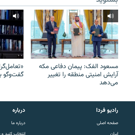
مسعود الفک: پیمان دفاعی مکه
«تعامل‌گر
آرایش امنیتی منطقه را تغییر
گفت‌وگو ب
می‌دهد
English
رادیو فردا
درباره
به ما بپیوندید
صفحه اصلی
درباره ما
ایران
انتخاب کنید و 