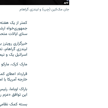
جان مک‌کین (چپ) و لیندزی گراهام
کمتر از یک هفته
جمهوری‌خواه ارشد
سنای ایالات متحد
خبرگزاری رویترز
اسرائیل یک و نیم 
مارک کرک، مارکو ر
خارجه آمریکا با ا
باراک اوباما، رئی
این توافق «عزم ر
بسته کمک نظامی 