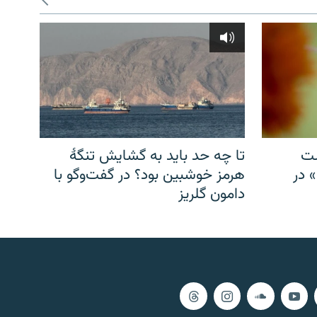
شت
تا چه حد باید به گشایش تنگهٔ
» در
هرمز خوشبین بود؟ در گفت‌وگو با
دامون گلریز