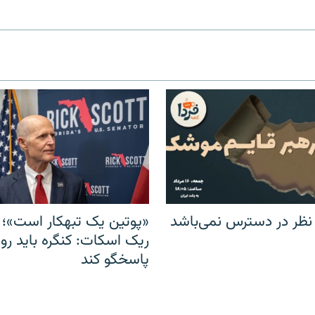
 نظر در دسترس نمی‌باشد
«پوتین یک تبهکار است»؛ 
ریک اسکات: کنگره باید روس
پاسخگو کند