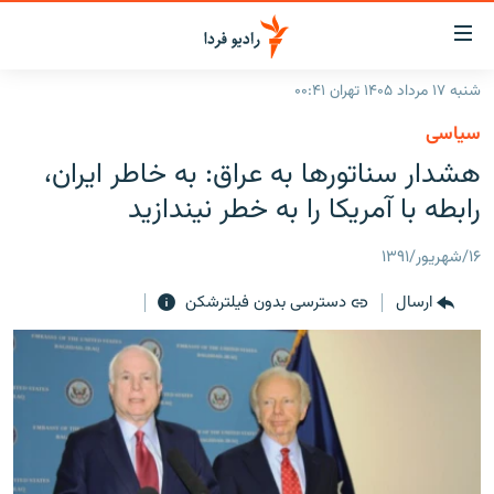
ینک‌های
ابلیت
سترسی
شنبه ۱۷ مرداد ۱۴۰۵ تهران ۰۰:۴۱
ازگشت
صفحه اصلی
سیاسی
ازگشت
ایران
هشدار سناتورها به عراق: به خاطر ایران،
ه
نوی
جهان
رابطه با آمریکا را به خطر نیندازید
صلی
رادیو
فتن
۱۶/شهریور/۱۳۹۱
ه
پادکست
انتخاب کنید و بشنوید
فحه
ارسال
دسترسی بدون فیلترشکن
چندرسانه‌ای
برنامه‌های رادیویی
ستجو
زنان فردا
فرکانس‌ها
گزارش‌های تصویری
گزارش‌های ویدئویی
English
به ما بپیوندید