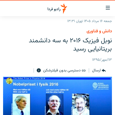
ینک‌های
ابلیت
سترسی
جمعه ۱۶ مرداد ۱۴۰۵ تهران ۱۳:۳۱
ازگشت
صفحه اصلی
دانش و فناوری
ازگشت
ایران
نوبل فیزیک ۲۰۱۶ به سه دانشمند
ه
نوی
جهان
بریتانیایی رسید
صلی
رادیو
فتن
۱۳/مهر/۱۳۹۵
ه
پادکست
انتخاب کنید و بشنوید
فحه
ارسال
دسترسی بدون فیلترشکن
چندرسانه‌ای
برنامه‌های رادیویی
ستجو
زنان فردا
فرکانس‌ها
گزارش‌های تصویری
گزارش‌های ویدئویی
English
به ما بپیوندید