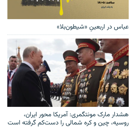
عباس در اربعینِ «شیطون‌بلا»
هشدار مارک مونتگمری: آمریکا محور ایران،
روسیه، چین و کره شمالی را دست‌کم گرفته است