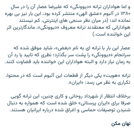
و اما هواداران ترانه «ديوونگی» که عليرضا عصار آن را در سال
۱۳۸۰ در آلبوم «عشق الهی» منتشر کرده بود، اين بار نيز بی بهره
نمانده اند؛ (در ميان نظر سنجی های اينترنتی، کم نيستند
هوادارانی که معتقدند ترانه معروف «ديوونگی»، ماندگارترين اثر
اين خواننده است.)
عصار اين بار با ترانه ای به نام «بغض»، شايد موفق شده که
سرانجام «ديوونگی» را پشت سر بگذارد؛ نظری که تاييد يا رد آن
به زمان نياز دارد و البته هواداران اين خواننده بايد قضاوت کنند.
ترانه «هويت» يکی ديگر از قطعات اين آلبوم است که در محتوا،
تکراری به نظر می رسد: «ايران».
برخلاف انتظار از شهرداد روحانی و کاری چنين، اين ترانه گويی
صرفا برای «ايران پرستانی» خلق شده است که همواره به دنبال
شنيدن توصيفات حماسی و اغراق شده درباره ايرانيان هستند.
نهان مکن