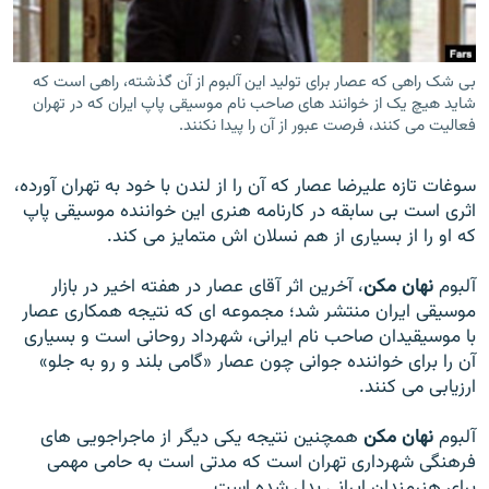
بی شک راهی که عصار برای توليد اين آلبوم از آن گذشته، راهی است که
شايد هيچ يک از خوانند های صاحب نام موسيقی پاپ ايران که در تهران
زبان‌های دیگر
فعاليت می کنند، فرصت عبور از آن را پيدا نکنند.
سوغات تازه عليرضا عصار که آن را از لندن با خود به تهران آورده،
اثری است بی سابقه در کارنامه هنری اين خواننده موسيقی پاپ
که او را از بسياری از هم نسلان اش متمايز می کند.
آلبوم
نهان مکن
، آخرين اثر آقای عصار در هفته اخير در بازار
موسيقی ايران منتشر شد؛ مجموعه ای که نتيجه همکاری عصار
با موسيقیدان صاحب نام ايرانی، شهرداد روحانی است و بسياری
آن را برای خواننده جوانی چون عصار «گامی بلند و رو به جلو»
ارزيابی می کنند.
آلبوم
نهان مکن
همچنين نتيجه يکی ديگر از ماجراجويی های
فرهنگی شهرداری تهران است که مدتی است به حامی مهمی
برای هنرمندان ايرانی بدل شده است.