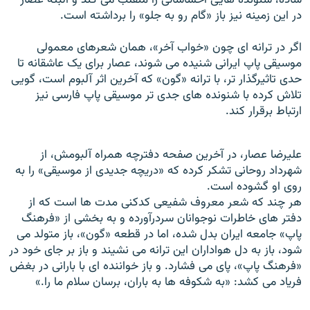
در اين زمينه نيز باز «گام رو به جلو» را برداشته است.
اگر در ترانه ای چون «خواب آخر»، همان شعرهای معمولی
موسيقی پاپ ايرانی شنيده می شوند، عصار برای يک عاشقانه تا
حدی تاثيرگذار تر، با ترانه «گون» که آخرين اثر آلبوم است، گويی
تلاش کرده با شنونده های جدی تر موسيقی پاپ فارسی نيز
ارتباط برقرار کند.
عليرضا عصار، در آخرين صفحه دفترچه همراه آلبومش، از
شهرداد روحانی تشکر کرده که «دريچه جديدی از موسيقی» را به
روی او گشوده است.
هر چند که شعر معروف شفيعی کدکنی مدت ها است که از
دفتر های خاطرات نوجوانان سردرآورده و به بخشی از «فرهنگ
پاپ» جامعه ايران بدل شده، اما در قطعه «گون»، باز متولد می
شود، باز به دل هواداران اين ترانه می نشيند و باز بر جای خود در
«فرهنگ پاپ»، پای می فشارد. و باز خواننده ای با بارانی در بغض
فرياد می کشد: «به شکوفه ها به باران، برسان سلام ما را.»