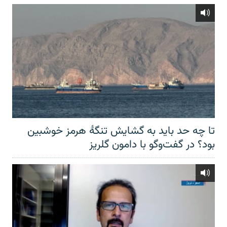
تا چه حد باید به گشایش تنگهٔ هرمز خوشبین
بود؟ در گفت‌وگو با دامون گلریز