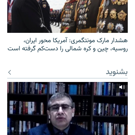
هشدار مارک مونتگمری: آمریکا محور ایران،
روسیه، چین و کره شمالی را دست‌کم گرفته است
بشنوید