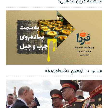
مناقشهٔ درون مذهبی؟
عباس در اربعینِ «شیطون‌بلا»