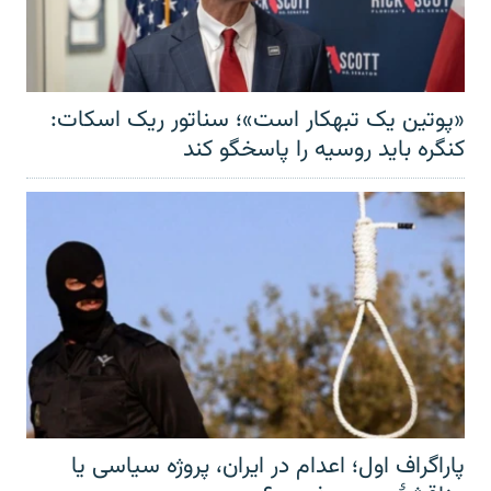
«پوتین یک تبهکار است»؛ سناتور ریک اسکات:
کنگره باید روسیه را پاسخگو کند
پاراگراف اول؛ اعدام در ایران، پروژه سیاسی یا