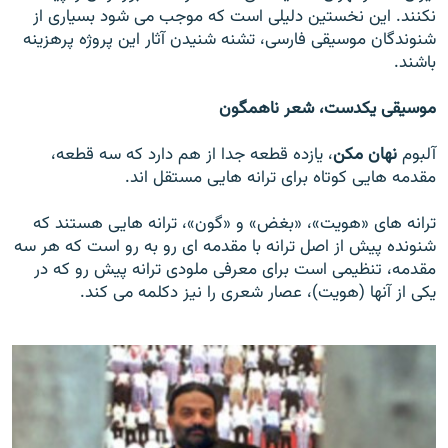
نکنند. اين نخستين دليلی است که موجب می شود بسياری از
شنوندگان موسيقی فارسی، تشنه شنيدن آثار اين پروژه پرهزينه
باشند.
موسيقی يکدست، شعر ناهمگون
آلبوم
نهان مکن
، يازده قطعه جدا از هم دارد که سه قطعه،
مقدمه هايی کوتاه برای ترانه هايی مستقل اند.
ترانه های «هويت»، «بغض» و «گون»، ترانه هايی هستند که
شنونده پيش از اصل ترانه با مقدمه ای رو به رو است که هر سه
مقدمه، تنظيمی است برای معرفی ملودی ترانه پيش رو که در
يکی از آنها (هويت)، عصار شعری را نيز دکلمه می کند.