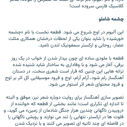
کلاسيک فارسی سروده است!
چشمه شاملو
اين آلبوم در اوج شروع می شود. قطعه نخست با نام «چشمه
خورشيد» را شايد بتوان يکی از لحظات درخشان همکاری مثلث
عصار، روحانی و ارکستر سمفونيک لندن ناميد.
قطعه با ملودی ساده ای چون بيدار شدن از خواب در يک روز
برفی، آغاز می شود و با وفاداری به ساختار شايد شنيده شده
ترانه هايی اين چنين که قرار است شعری سخت، در دستان
آهنگساز رام شود، آرام آرام، اوج و فرود موسيقايی کل اثر بر اوج
و فرود محتوای شعر اثر استوار می شود.
تصوير سازی آهنگساز برای روايت دوباره شعر نيز، موفق و البته
تا اندازه ای تکراری است؛ مانند بخشی از قطعه که خواننده از
«روييدن ناگهانی چندين هزار جنگل شادمان از زمين» می گويد، و
فلوت ها در ارکستر، نتهايی را تند می نوازند و رويشی ناگهانی را
در فاصله ای چند ثانيه ای تصوير می کنند و با نزديک شدن