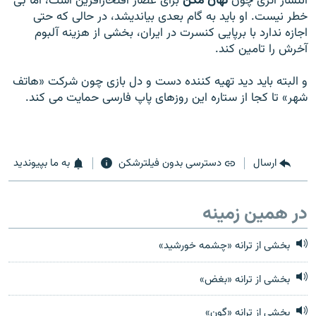
انتشار اثری چون
نهان مکن
برای عصار افتخارآفرين است، اما بی
خطر نيست. او بايد به گام بعدی بيانديشد، در حالی که حتی
اجازه ندارد با برپايی کنسرت در ايران، بخشی از هزينه آلبوم
آخرش را تامين کند.
و البته بايد ديد تهيه کننده دست و دل بازی چون شرکت «هاتف
شهر» تا کجا از ستاره اين روزهای پاپ فارسی حمايت می کند.
ارسال
دسترسی بدون فیلترشکن
به ما بپیوندید
در همین زمینه
بخشی از ترانه «چشمه خورشید»
بخشی از ترانه «بغض»
بخشی از ترانه «گون»