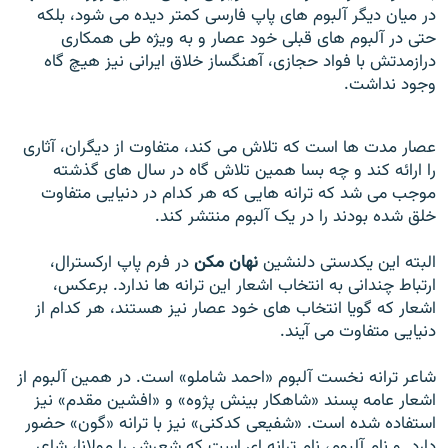
در ميان ديگر آلبوم های پاپ فارسی کمتر ديده می شود، بلکه
حتی در آلبوم های قبلی خود عصار و به ويژه طی همکاری
درازمدتش با فواد حجازی، آهنگساز خلاق ايرانی نيز هيچ گاه
وجود نداشت.
عصار مدت ها است که تلاش می کند، متفاوت از ديگران، آثاری
را ارائه کند و چه بسا همين تلاش گاه در سال های گذشته
موجب می شد که ترانه هايی که هر کدام در دنيايی متفاوت
خلق شده بودند را در يک آلبوم منتشر کند.
البته اين يکدستی دلنشين
نهان مکن
در فرم پاپ ارکسترال،
ارتباط چندانی به انتخاب اشعار اين ترانه ها ندارد. برعکس،
اشعار که گويا انتخاب های خود عصار نيز هستند، هر کدام از
دنيايی متفاوت می آيند.
شاعر ترانه نخست آلبوم «احمد شاملو» است. در همين آلبوم از
اشعار عامه پسند «شاهکار بينش پژوه» و «افشين مقدم» نيز
استفاده شده است. «شفيعی کدکنی» نيز با ترانه «گون» حضور
دارد. و نام آلبوم، نام ترانه ای است که شعرش را مولانا، شاعر