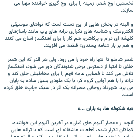
نخستين اوج شعر، زمينه را برای اوج گيری خواننده مهيا می
سازند.
و البته در بخش هايی از اين دست است که نواهای موسيقی
الکترونيک و شناسه های تکراری ترانه های پاپ مانند پاساژهای
کليشه ای درام و پرکاشن، هم کار را برای آهنگساز آسان می کنند
و هم بر بار «عامه پسندی» قطعه می افزيند.
شعر شاملو تا انتها راه خود را می رود. ولی هر قدر که اين شعر
خلاق تا انتها از دسترس برخی شنوندگان دور می شود، آهنگساز
تلاش می کند تا فضايی عامه فهم را برای مخاطبش خلق کند و
ترانه را با هم آوايی گروه کر، با يک ملودی بسيار ساده به پايان
می برد. شهرداد روحانی مصرانه يک اثر در سبک «پاپ» خلق کرده
است.
«به شکوفه ها، به باران ...»
آنچه از «عصار آلبوم های قبلی» در آخرين آلبوم اين خواننده،
کماکان تکرار شده، قطعات عاشقانه ای است که با ترانه هايی
ساده، شنونده هايی احساساتی را منقلب می کند و البته عصار