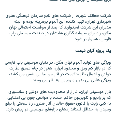
شرکت «هاتف شهر»، از شرکت های تابع سازمان فرهنگی هنری
شهرداری تهران، تهيه کننده اين آلبوم پرهزينه بوده و البته
مديران اين شرکت اميدوارند که بعد از موفقيت احتمالی
نهان
مکن
، راه برای سرمايه گذاری هايشان در صنعت موسيقی پاپ
فارسی، هموار تر شود.
يک پروژه گران قيمت
ويژگی های توليد آلبوم
نهان مکن
، در دنيای موسيقی پاپ فارسی
که در بازار کم رمق و محدود ايران، هنوز در چاه عميق نظارت
دولتی و اعمال نظر حکومت در آثار موسيقايی نفس می کشد،
ويژگی هايی بی بديل و رويايی به نظر می رسند.
بازار موسيقی ايران، فارغ از محدوديت های دولتی و سانسوری
که بر راديو و تلويزيون حاکم است، با موانعی چون بی اعتنايی
به کپی رايت يا قانون حقوق خالقان آثار هنری، راه سختی را برای
رسيدن به حداقل استانداردهای بازارهای موسيقی در پيش دارد.