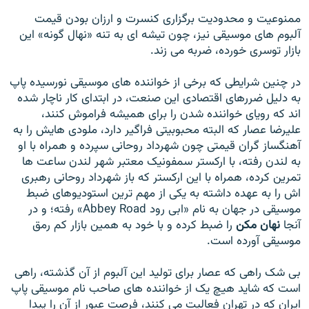
ممنوعيت و محدوديت برگزاری کنسرت و ارزان بودن قيمت
آلبوم های موسيقی نيز، چون تيشه ای به تنه «نهال گونه» اين
بازار توسری خورده، ضربه می زند.
در چنين شرايطی که برخی از خواننده های موسيقی نورسيده پاپ
به دليل ضررهای اقتصادی اين صنعت، در ابتدای کار ناچار شده
اند که رويای خواننده شدن را برای هميشه فراموش کنند،
عليرضا عصار که البته محبوبيتی فراگير دارد، ملودی هايش را به
آهنگساز گران قيمتی چون شهرداد روحانی سپرده و همراه با او
به لندن رفته، با ارکستر سمفونيک معتبر شهر لندن ساعت ها
تمرين کرده، همراه با اين ارکستر که باز شهرداد روحانی رهبری
اش را به عهده داشته به يکی از مهم ترين استوديوهای ضبط
موسيقی در جهان به نام «ابی رود Abbey Road» رفته؛ و در
آنجا
نهان مکن
را ضبط کرده و با خود به همين بازار کم رمق
موسيقی آورده است.
بی شک راهی که عصار برای توليد اين آلبوم از آن گذشته، راهی
است که شايد هيچ يک از خواننده های صاحب نام موسيقی پاپ
ايران که در تهران فعاليت می کنند، فرصت عبور از آن را پيدا