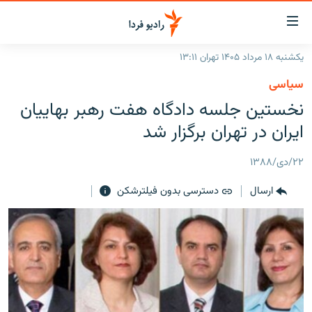
ینک‌های
ابلیت
سترسی
یکشنبه ۱۸ مرداد ۱۴۰۵ تهران ۱۳:۱۱
ازگشت
صفحه اصلی
سیاسی
ازگشت
ایران
نخستین جلسه دادگاه هفت رهبر بهاییان
ه
نوی
جهان
ایران در تهران برگزار شد
صلی
رادیو
فتن
۲۲/دی/۱۳۸۸
ه
پادکست
انتخاب کنید و بشنوید
فحه
ارسال
دسترسی بدون فیلترشکن
چندرسانه‌ای
برنامه‌های رادیویی
ستجو
زنان فردا
فرکانس‌ها
گزارش‌های تصویری
گزارش‌های ویدئویی
English
به ما بپیوندید