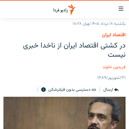
ینک‌های
ابلیت
سترسی
یکشنبه ۱۸ مرداد ۱۴۰۵ تهران ۱۸:۲۸
ازگشت
صفحه اصلی
اقتصاد ایران
ازگشت
ایران
در کشتی اقتصاد ایران از ناخدا خبری
ه
نوی
جهان
نیست
صلی
رادیو
فتن
فریدون خاوند
ه
پادکست
انتخاب کنید و بشنوید
فحه
۳۱/شهریور/۱۳۸۹
چندرسانه‌ای
برنامه‌های رادیویی
ستجو
ارسال
دسترسی بدون فیلترشکن
زنان فردا
فرکانس‌ها
گزارش‌های تصویری
گزارش‌های ویدئویی
English
به ما بپیوندید