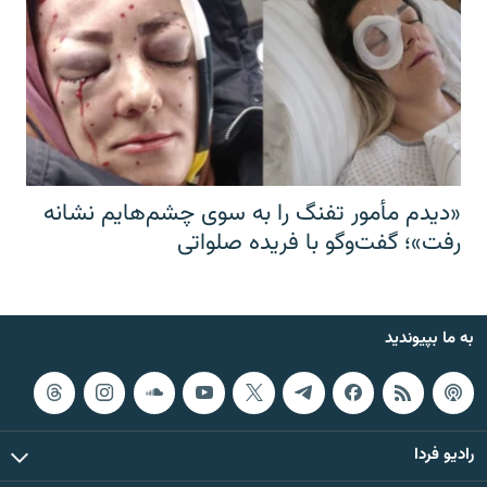
«دیدم مأمور تفنگ را به سوی چشم‌هایم نشانه
رفت»؛ گفت‌و‌گو با فریده صلواتی
به ما بپیوندید
رادیو فردا