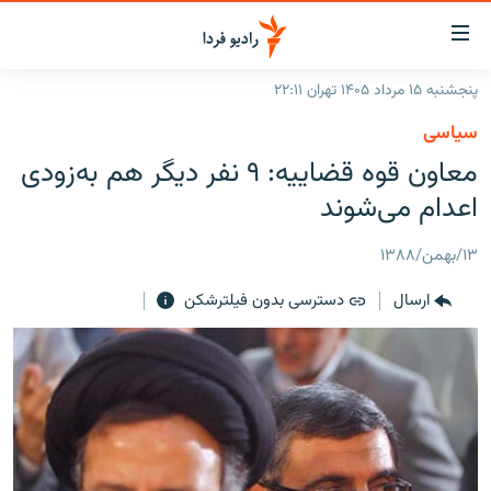
ینک‌های
ابلیت
سترسی
پنجشنبه ۱۵ مرداد ۱۴۰۵ تهران ۲۲:۱۱
ازگشت
صفحه اصلی
سیاسی
ازگشت
ایران
معاون قوه قضاییه: ۹ نفر دیگر هم به‌زودی
ه
نوی
جهان
اعدام می‌شوند
صلی
رادیو
فتن
۱۳/بهمن/۱۳۸۸
ه
پادکست
انتخاب کنید و بشنوید
فحه
ارسال
دسترسی بدون فیلترشکن
چندرسانه‌ای
برنامه‌های رادیویی
ستجو
زنان فردا
فرکانس‌ها
گزارش‌های تصویری
گزارش‌های ویدئویی
English
به ما بپیوندید