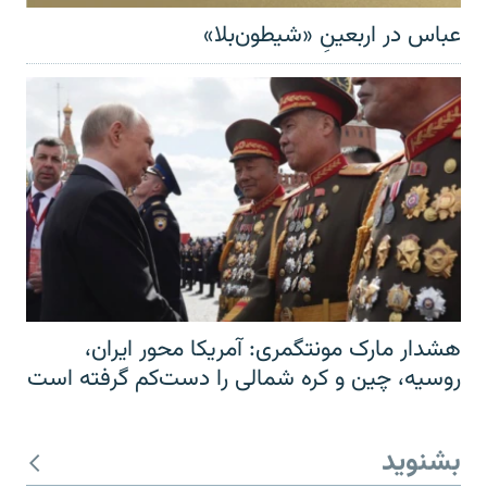
عباس در اربعینِ «شیطون‌بلا»
هشدار مارک مونتگمری: آمریکا محور ایران،
روسیه، چین و کره شمالی را دست‌کم گرفته است
بشنوید