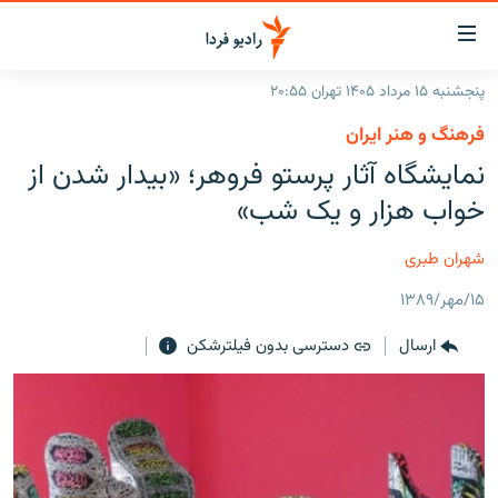
ینک‌های
ابلیت
سترسی
پنجشنبه ۱۵ مرداد ۱۴۰۵ تهران ۲۰:۵۵
ازگشت
صفحه اصلی
فرهنگ و هنر ایران
ازگشت
ایران
نمایشگاه آثار پرستو فروهر؛ «بیدار شدن از
ه
نوی
جهان
خواب هزار و یک شب»
صلی
رادیو
فتن
شهران طبری
ه
پادکست
انتخاب کنید و بشنوید
فحه
۱۵/مهر/۱۳۸۹
چندرسانه‌ای
برنامه‌های رادیویی
ستجو
ارسال
دسترسی بدون فیلترشکن
زنان فردا
فرکانس‌ها
گزارش‌های تصویری
گزارش‌های ویدئویی
English
به ما بپیوندید