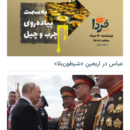
عباس در اربعینِ «شیطون‌بلا»