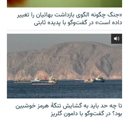
«جنگ چگونه الگوی بازداشت بهائیان را تغییر
داده است» در گفت‌وگو با پدیده ثابتی
تا چه حد باید به گشایش تنگهٔ هرمز خوشبین
بود؟ در گفت‌وگو با دامون گلریز