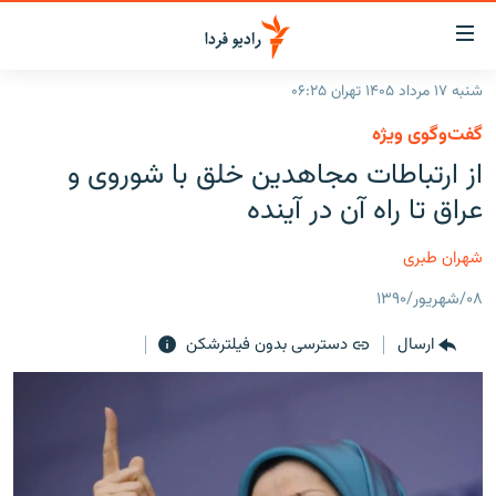
ینک‌های
ابلیت
سترسی
شنبه ۱۷ مرداد ۱۴۰۵ تهران ۰۶:۲۵
ازگشت
صفحه اصلی
گفت‌وگوی ویژه
ازگشت
ایران
از ارتباطات مجاهدین خلق با شوروی و
ه
نوی
جهان
عراق تا راه آن در آینده
صلی
رادیو
فتن
شهران طبری
ه
پادکست
انتخاب کنید و بشنوید
فحه
۰۸/شهریور/۱۳۹۰
چندرسانه‌ای
برنامه‌های رادیویی
ستجو
ارسال
دسترسی بدون فیلترشکن
زنان فردا
فرکانس‌ها
گزارش‌های تصویری
گزارش‌های ویدئویی
English
به ما بپیوندید