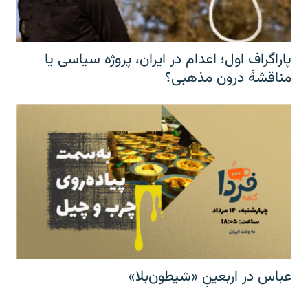
پاراگراف اول؛ اعدام در ایران، پروژه سیاسی یا
مناقشهٔ درون مذهبی؟
عباس در اربعینِ «شیطون‌بلا»