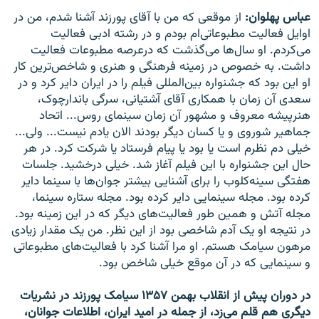
عباس پهلوان:
از موقعی که من با آقای پورزند آشنا شدم، من در
اوایل فعالیت مطبوعاتی‌ام بودم و در رشته ادبی فعالیت
می‌کردم. او سال‌ها می‌گذشت که درعرصه مطبوعات فعالیت
داشت. به خصوص در زمینه فرهنگی و هنری و شاخص‌ترین کار
او این بود که جشنواره بین‌المللی فیلم را در ایران دایر کرد و در
سعدی آن زمان با همکاری آقای آشتیانی، سرگی باندارچوک،
هنرپیشه معروف و مشهور آن زمان سینمای روس... اتحاد
جماهیر شوروی و یا کسان دیگر بودند الان یادم نیست... ولی...
خیلی دم نظرم است یا بود یا پیام فرستاد یا شرکت کرد. در هر
حال این جشنواره با این فیلم آغاز شد. خیلی درخشید. جلسات
هفتگی سینه‌کلوب را برای آشنایی بیشتر جوان‌ها با سینما دایر
کرده بود. مجله سینمایی دایر کرده بود. مجله ستاره سینما،
مجله آتش و همین طور فعالیت‌های دیگر که در این زمینه بود.
در نتیجه او یک آدم شاخصی بود از این نظر. من یک مقدار زیادی
مرهون سیامک هستم. او مرا آشنا کرد با فعالیت‌های مطبوعاتی
و سینمایی که در آن موقع خیلی شاخص بود.
در دوران پیش از انقلاب بهمن ۱۳۵۷ سیامک پورزند در نشریات
دیگری هم قلم می‌زد، از جمله در امید ایران، اطلاعات جوانان،