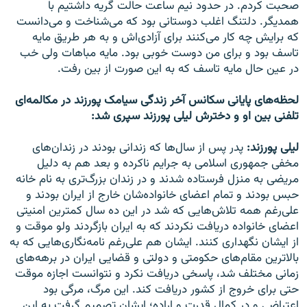
صحبت کردم. در حدود نیم ساعت حالت گریه داشتیم با
همدیگر. دلتنگ اغلب دوستانی بود که می‌شناخت و می‌دانست
که برایش چه کار می‌کنند برای آزادی‌اش و به هر طریق مایه
تاسف بود و برای من دوست خوبی بود. مایه مباهات ولی خب
در عین حال مایه تاسف که به این صورت از بین رفت.
لحظه‌های پایانی سکانس آخر زندگی سیامک پورزند در مکالمه‌ای
تلفنی بین او و دخترش لیلی پورزند سپری شد:‌
لیلی پورزند:
پدر پس از سال‌ها که زندانی بودند در زندان‌های
مخفی جمهوری اسلامی به جرایم ناکرده و بعد هم به دلیل
مریضی به منزل فرستاده شدند و در زندان بزرگ‌تری به نام خانه
حبس بودند و تمام اعضای خانواده‌شان خارج از ایران بودند و
علی‌رغم همه تلاش‌هایی که شد در این ده سال کمترین امنیتی
اعضای خانواده دریافت نکردند که به ایران بازگردند ولو موقت و
از ایشان نگهداری کنند. ایشان هم علی‌رغم نامه‌نگاری‌هایی که به
بالا‌ترین مقام‌های حکومتی و دولتی و قضایی ایران در برهه‌های
زمانی مختلف شد، پاسخی دریافت نکرد و نتوانست اجازه موقت
حتی برای خروج از کشور دریافت کند. این مرگ، مرگی بود
اعتراضی و در کمال قدرت و اراده؛ ایشان تصمیم گرفت به این