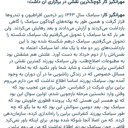
مهرانگیز کار کوچک‌ترین نقشی در برگزاری آن داشت:‌
مهرانگیز کار:
سیامک سال ۱۳۶۳ زیر ذره‌بین افراطیون و تندرو‌ها
قرار گرفت و همین طور به بهانه‌های گوناگون سیامک را گاهی
بازداشت می‌کردند و آزارش می‌دادند و بعد ر‌هایش می‌کردند. ولی
هر بار که ما سیامک را تحویل می‌گرفتیم یک سیامک شکسته را
تحویل می‌گرفتیم. سیامک درهم شکسته شده بود با این
بازداشت‌های زیر دو ماه یا یک ماه. اما سیامک اعتماد به
نفس‌اش را از دوم خرداد به دست آورد. علتش هم عشقش بود
به مطبوعات اصلاح‌طلب. ولی سیامک پورزند کمترین نقشی در
کنفرانس برلین نداشت و شاید شما باور نکنید که به لحاظ
مسائل خصوصی که در زندگی زناشویی ما در آن دوران به وجود
آمده بود، سیامک پورزند اساسا اطلاع نداشت که من دارم می‌روم
برلین برای شرکت در کنفرانس. خیلی برای من عجیب بود که
وقتی وارد نخستین مرحله بازجویی شدم، اولین سوال این بود
که تو همسر این هستی که یک پرونده قطوری جلویش بود که
سیامک بود. بعد دومین سوالش این بود که به ما بگو که چه
طور سیامک پورزند کنفرانس برلین را راه‌اندازی کرده، سازمان‌دهی
کرده. که من اصلا آنجا شوکه شده بودم. برای اینکه باور نمی‌کرد
قاضی. چون سیامک پورزند اطلاع نداشت که من می‌روم برلین.