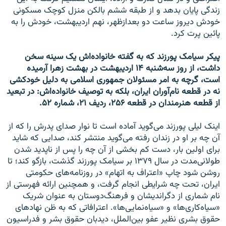
زندگی پایان بدهد و از طبقه ششم بالکن منزل کوچک مسکونی
خودش دیروز ساعت دو بعدازظهر، نهم اردیبهشت، خودش را به
پائین پرت کرد.
پیکر سیامک پورزند که به گفته خانواده‌اش یک سینه سخن
داشت، از روز سه‌شنبه ۱۴ اردیبهشت در بهشت زهرا آرمیده
است، گرچه به امر مسئولان جمهوری اسلامی به دلیل خودکشی
نه در قطعه نام‌آوران ایران، بلکه به توصیف خانواده‌اش: در تبعید
از قطعه هنرمندان در قطعه ۲۵۶، ردیف ۲۱، شماره ۵۲.
اینک لیلی پورزند می‌گوید آماده است تا نوار صدای پدرش را که از
آن چه بر او در زندان رفته می‌گوید منتشر کند، صدایی که شاید
برای اولین بار، دست کم بخشی از آن چه را پس از ناپدید شدن
طولانی‌مدت در سال ۱۳۷۹ بر سیامک پورزند گذشت، بازگو کند؛ تا
روشن شود چاپ «اعتراف به اتهام» در روزنامه‌های حکومتی
ایران، تحت چه شرایطی انجام گرفت، و همچنین ارائه فهرستی از
نام شماری از دگراندیشان و فرهنگ‌دوستان به عنوان شریک
«سیاه‌کاری‌ها» و «سیاه‌نمایی‌ها». اعترافاتی که به ظن نهادهای
حقوق بشری نظیر عفو بین‌الملل، دیدبان حقوق بشر و فدراسیون