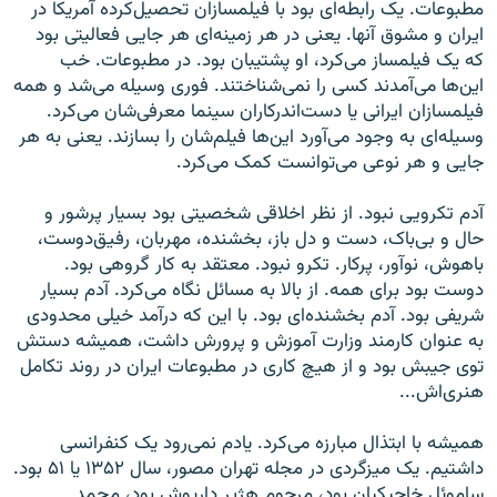
مطبوعات. یک رابطه‌ای بود با فیلمسازان تحصیل‌کرده آمریکا در
ایران و مشوق آنها. یعنی در هر زمینه‌ای هر جایی فعالیتی بود
که یک فیلمساز می‌کرد، او پشتیبان بود. در مطبوعات. خب
این‌ها می‌آمدند کسی را نمی‌شناختند. فوری وسیله می‌شد و همه
فیلمسازان ایرانی یا دست‌اندرکاران سینما معرفی‌شان می‌کرد.
وسیله‌ای به وجود می‌آورد این‌ها فیلم‌شان را بسازند. یعنی به هر
جایی و هر نوعی می‌توانست کمک می‌کرد.
آدم تکرویی نبود. از نظر اخلاقی شخصیتی بود بسیار پرشور و
حال و بی‌باک، دست و دل باز، بخشنده، مهربان، رفیق‌دوست،
باهوش، نوآور، پرکار. تکرو نبود. معتقد به کار گروهی بود.
دوست بود برای همه. از بالا به مسائل نگاه می‌کرد. آدم بسیار
شریفی بود. آدم بخشنده‌ای بود. با این که درآمد خیلی محدودی
به عنوان کارمند وزارت آموزش و پرورش داشت، همیشه دستش
توی جیبش بود و از هیچ کاری در مطبوعات ایران در روند تکامل
هنری‌اش...
همیشه با ابتذال مبارزه می‌کرد. یادم نمی‌رود یک کنفرانسی
داشتیم. یک میزگردی در مجله تهران مصور، سال ۱۳۵۲ یا ۵۱ بود.
ساموئل خاچیکیان بود، مرحوم هژیر داریوش بود، محمد