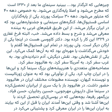
چیزهایی که اثرگذار بود... ببینید سینمای ما بعد از ۱۳۳۰ است
که مطرح می‌شود و اصلا پایه‌گذاری می‌شود. به خصوص دهه ۴۰
که متبلور می‌شود. دهه ۳۰ سیامک پورزند یکی از پایه‌گذاران
اساسی فستیوال‌ها، کنگره‌های سینمایی و جشنواره‌هایی بود که
در ایران برگزار می‌شد. از این طریق فیلم‌های غربی به بیننده
معرفی می‌شد و شرح و بسط داده می‌شد. خب، البته فرخ غفاری
در ۱۳۲۹ این کار را کرده بود. دکتر کاووسی هست در اینجا یکی از
ارکان دیگر است. ولی پورزند در تمام این فستیوال‌ها گفتم یا
خودش می‌گذاشت یا مهره‌ای بود که به آن‌ها کمک می‌کرد. این
یکی از نقش‌هایش بود. نقش دیگرش، آدم دنیادیده‌ای بود. به
غرب سفر کرد. به آمریکا سفر کرد. به هالیوود سفر کرد.
مصاحبه‌های متعددی با هنرپیشه‌های بزرگ سینما کرد و این‌ها
را در ایران چاپ کرد. یکی از نوآورانی بود که به عنوان ژورنالیست
و نویسنده کیهان، نویسنده مطبوعات مختلف ایران در هالیوود
حضور داشت. در هالیوود باز با یک سری از ایرانیان تحصیل‌کرده
در سینما مثل داریوش مهرجویی، حسین رجاییان، حسن فیاد،
بزرگمهر رفیعا، بچه‌هایی که در یوسی‌ال‌ای تحصیل کردند با
این‌ها آشنا شد و وقتی این‌ها آمدند ایران یا قبل از این که بیایند
به ایران این‌ها را در ایران معرفی کرد و پشتیبانی می‌کرد در