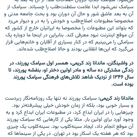
می‌شود. سیامک جذب جریان اصلاحات شد. از آن به بعد به
سیامک نمی‌شود ابدا علامت سلطنت‌طلب را چسباند. سیامک از
آن به بعد عاشق شور و حال آن دوران بود و بحث جامعه مدنی و
مخصوصا مطبوعات اصلاح‌طلب و خودش را به در و دیوار می‌زد
که بتواند این مطبوعات را مخصوصا به ایرانیان خارج از کشور که
آن موقع اینترنت نبود معرفی کند. بنابراین در اینجا ما دوباره یک
سیامکی را می‌بینیم که در کنار بسیاری از آقایان و خانم‌هایی قرار
می‌گیرد که این‌ها انقلابی بودند و حالا اصلاح‌طلب شده‌اند.
در واشینگتن، ماندانا زند کریمی، همسر اول سیامک پورزند، در
زندگی مشترکی ده ساله و مادر اولین دختر او، بنفشه پورزند، تا
سال ۱۳۴۶ از نزدیک شاهد تلاش‌های فرهنگی سیامک پورزند
بوده است.
ماندانا زند کریمی:
سیامک پورزند نه تنها یک روزنامه‌نگار زبردست
و بسیار خوبی بود، بلکه از زمان خودش خیلی پیشرفته‌تر بود.
چیزهایی را در ایران ابداع کرد، در مطبوعات ایران ابداع کرد و به
وجود آورد برای اولین بار. مثلا یکی از کارهایی که سیامک پورزند
آن موقع انجام داد، ایجاد سینه‌کلوب بود. سینه‌کلوب یک چیزی
بود که هر هفته یک اسکار بود در تهران. در یکی از سینما‌ها که