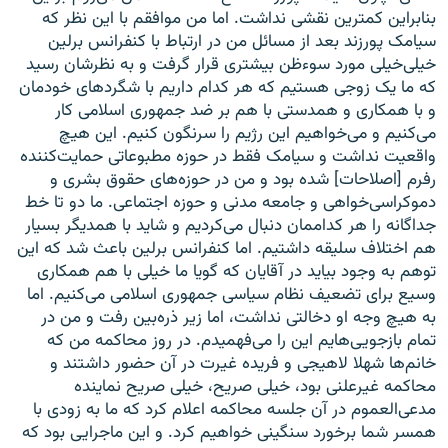
بنابراین کمترین نقشی نداشت. اما من موافقم با این نظر که
سیامک پورزند بعد از مسائل من در ارتباط با کنفرانس برلین
خیلی‌خیلی مورد سوء‌ظن بیشتری قرار گرفت و به نظرشان رسید
که ما یک زوجی هستیم که هر کدام داریم با شگردهای خودمان
و با همکاری و همدستی با هم بر ضد جمهوری اسلامی کار
می‌کنیم و می‌خواهیم این رژیم را سرنگون کنیم. این هیچ
واقعیت نداشت و سیامک فقط در حوزه مطبوعاتی حمایت‌کننده
رفرم [اصلاحات] شده بود و من در حوزه‌های حقوق بشری و
دموکراسی‌خواهی و جامعه مدنی و حوزه اجتماعی. ما دو تا خط
جداگانه را هر کداممان دنبال می‌کردیم و شاید با همدیگر بسیار
هم اختلاف سلیقه داشتیم. اما کنفرانس برلین باعث شد که این
توهم به وجود بیاید در آقایان که گویا ما خیلی با هم همکاری
وسیع برای تضعیف نظام سیاسی جمهوری اسلامی می‌کنیم. اما
به هیچ وجه او دخالتی نداشت، اما زیر ذره‌بین رفت و من در
تمام بازجویی‌هایم این را می‌فهمیدم. در روز محاکمه من که
خانم‌ها شهلا لاهیجی و فریده غیرت در آن حضور داشتند و
محاکمه غیرعلنی بود، خیلی صریح، خیلی صریح نماینده
مدعی‌العموم در آن جلسه محاکمه اعلام کرد که ما به زودی با
همسر شما برخورد سنگینی خواهیم کرد. و این ماجرایی بود که