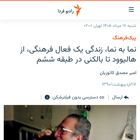
ینک‌های
ابلیت
سترسی
شنبه ۱۷ مرداد ۱۴۰۵ تهران ۰۲:۰۱
ازگشت
صفحه اصلی
پیک‌فرهنگ
ازگشت
ایران
نما به نما، زندگی یک فعال فرهنگی،‌ از
ه
نوی
جهان
هالیوود تا بالکنی در طبقه ششم
صلی
رادیو
فتن
امير مصدق کاتوزيان
ه
پادکست
انتخاب کنید و بشنوید
فحه
۱۷/اردیبهشت/۱۳۹۰
چندرسانه‌ای
برنامه‌های رادیویی
ستجو
ارسال
دسترسی بدون فیلترشکن
زنان فردا
فرکانس‌ها
گزارش‌های تصویری
گزارش‌های ویدئویی
English
به ما بپیوندید