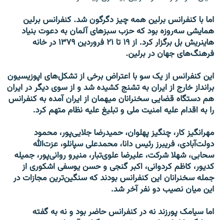
اما با کنفرانس برلین همه چیز دگرگون شد. کنفرانس برلین
همایشی سه‌روزه بود که حزب سبزهای آلمان به دعوت بنیاد
هاینریش بل برگزار کرد. از ۱۹ تا ۲۱ فروردین ۱۳۷۹ در خانه
فرهنگ‌های جهان در برلین.
این کنفرانس از یک سو با اعتراض برخی از تشکل‌های اپوزیسیون
برانداز خارج از ایران به تشنج کشیده شد و از سوی دیگر در ایران
هم دستگاه قضایی سخنرانان میهمان از ایران آمده به کنفرانس
را به اقدام علیه امنیت ملی و تبلیغ علیه نظام متهم کرد.
مهرانگیز کار، چنگیز پهلوان، حمیدرضا جلایی‌پور، محمود
دولت‌آبادی، فریبرز رئیس دانا، محمدعلی سپانلو، عزت‌الله
سحابی، شهلا شرکت، علیرضا علوی‌تبار، منیرو روانی‌پور، جمیله
کدیور، کاظم کردوانی، اکبر گنجی و حسن یوسفی اشکوری از
جمله سخنرانان این کنفرانس بودند که سنگین‌ترین مجازات در
این میان نصیب دو نفر آخر شد.
اما سیامک پورزند نه در کنفرانس حاضر بود و نه به گفته