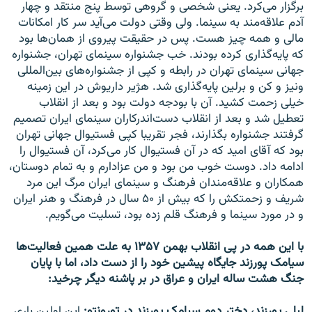
برگزار می‌کرد. یعنی شخصی و گروهی توسط پنج منتقد و چهار
آدم علاقه‌مند به سینما. ولی وقتی دولت می‌آید سر کار امکانات
مالی و همه چیز هست. پس در حقیقت پیروی از همان‌ها بود
که پایه‌گذاری کرده بودند. خب جشنواره سینمای تهران، جشنواره
جهانی سینمای تهران در رابطه و کپی از جشنواره‌های بین‌المللی
ونیز و کن و برلین پایه‌گذاری شد. هژیر داریوش در این زمینه
خیلی زحمت کشید. آن با بودجه دولت بود و بعد از انقلاب
تعطیل شد و بعد از انقلاب دست‌اندرکاران سینمای ایران تصمیم
گرفتند جشنواره بگذارند، فجر تقریبا کپی فستیوال جهانی تهران
بود که آقای امید که در آن فستیوال کار می‌کرد، آن فستیوال را
ادامه داد. دوست خوب من بود و من عزادارم و به تمام دوستان،
همکاران و علاقه‌مندان فرهنگ و سینمای ایران مرگ این مرد
شریف و زحمتکش را که بیش از ۵۰ سال در فرهنگ و هنر ایران
و در مورد سینما و فرهنگ قلم زده بود، تسلیت می‌گویم.
با این همه در پی انقلاب بهمن ۱۳۵۷ به علت همین فعالیت‌ها
سیامک پورزند جایگاه پیشین خود را از دست داد، اما با پایان
جنگ هشت ساله ایران و عراق در بر پاشنه دیگر چرخید:
لیلی پورزند، دختر دوم سیامک پورزند در تورونتو:
این اولین باری