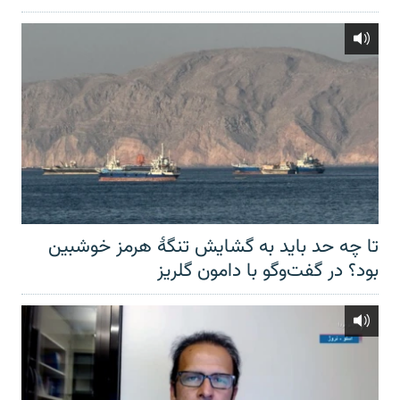
تا چه حد باید به گشایش تنگهٔ هرمز خوشبین
بود؟ در گفت‌وگو با دامون گلریز