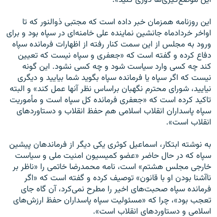
این موضع‌گیری‌ها دوری کنید».
این روزنامه همزمان خبر داده است که مجتبی ذوالنور که تا
اواخر خردادماه جانشین نماینده علی خامنه‌ای در سپاه بود و برای
ورود به مجلس از این سمت کنار رفته از اظهارات فرمانده سپاه
دفاع کرده و گفته است که «جعفری و سپاه نیست که تعیین
کند چه کسی وارد سیاست شود و چه کسی نشود. این‌ گونه
نیست که اگر سپاه یا فرمانده سپاه بگوید شما بیایید و دیگری
نیایید، شورای محترم نگهبان براساس نظر آنها عمل کند» و البته
تاکید کرده است که «جعفری فرمانده کل سپاه است و مأموریت
سپاه پاسداران انقلاب اسلامی هم حفظ انقلاب و دستاوردهای
انقلاب است».
به نوشته ابتکار، اسماعیل کوثری یکی دیگر از فرماندهان پیشین
سپاه که در حال حاضر «عضو کمیسیون امنیت ملی و سیاست
خارجی مجلس هشتم» است، نامه محمدرضا خاتمی را «ناظر بر
نا‌آشنا بودن او با قانون» توصیف کرده و گفته است که «اگر
فرمانده سپاه صحبت‌های اخیر را مطرح نمی‌کرد، آن گاه جای
تعجب بود»، چرا که «مسئولیت سپاه پاسداران حفظ ارزش‌های
اسلامی و دستاوردهای انقلاب است».