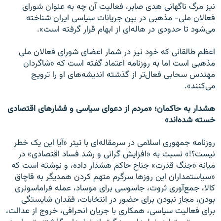
نیز مرگ ناگهانی هدی صابر، فعالیت آن چه به عنوان شورای
فعالان ملی- مذهبی در بین جریانات سیاسی ایران شناخته
می‌شود تا حدودی در هاله‌ای از ابهام قرار گرفته است».
اعظم طالقانی که خود نیز در شمار اعضای شورای فعالان ملی
مذهبی است اما به روزنامه اعتماد گفته است که «شاگردان
مهندس سحابی فعال‌تر از گذشته اندیشه‌های او را ترویج
می‌کنند».
هشدار به حاکمان؛ «مردم از دعوای سیاسی و فشارهای اقتصادی
خسته شده‌اند»
روزنامه جمهوری اسلامی در سرمقاله‌ای با تیتر «آیا این یک خطر
نیست؟!» نسبت به «افزایش گرانی و رشد فساد اقتصادی» در
میانه «جنگ قدرت» جناح حاکم هشدار داده، و نوشته است که
«سیاستمداران این روز‌ها سرگرم متهم کردن همدیگر به قاچاق
کالا، جمع‌آوری ثروت، جاسوسی برای موساد، عمله فراماسونری
بودن، مجاز نبودن برای حضور در انتخابات، فقدان شایستگی
برای فعالیت سیاسی، همکاری با جریان انحرافی، خروج از عدالت،