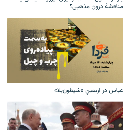
مناقشهٔ درون مذهبی؟
عباس در اربعینِ «شیطون‌بلا»