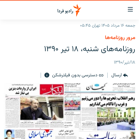
ینک‌های
ابلیت
سترسی
جمعه ۱۶ مرداد ۱۴۰۵ تهران ۰۵:۴۵
ازگشت
صفحه اصلی
مرور روزنامه‌ها
ازگشت
ایران
روزنامه‌های شنبه، ۱۸ تیر ۱۳۹۰
ه
نوی
جهان
صلی
۱۸/تیر/۱۳۹۰
رادیو
فتن
ارسال
دسترسی بدون فیلترشکن
ه
پادکست
انتخاب کنید و بشنوید
فحه
چندرسانه‌ای
برنامه‌های رادیویی
ستجو
زنان فردا
فرکانس‌ها
گزارش‌های تصویری
گزارش‌های ویدئویی
English
به ما بپیوندید