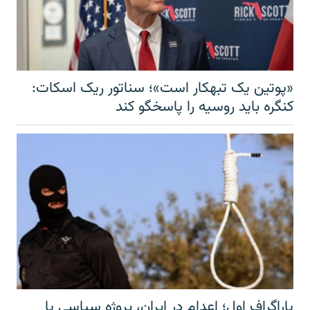
«پوتین یک تبهکار است»؛ سناتور ریک اسکات:
کنگره باید روسیه را پاسخگو کند
پاراگراف اول؛ اعدام در ایران، پروژه سیاسی یا