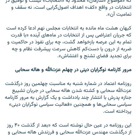
که «موضوع «سازمان» محدود به «انتخابات» نیست و توفیق در
انتخابات در واقع «کف» اهداف اصول‌گرایی است، نه سقف و
تمامیت آن».
کیهان هشت ماه مانده به انتخابات مجلس نهم ادعا کرده است
که جریان اعتراضی پس از انتخابات در ماه‌های آینده «با قدرت
تمام به این عرصه بازخواهد گشت، چه برای نفوذ در حاکمیت و
ضربه از درون یا دست‌کم کاهش سرعت پیشرفت نظام و چه
برای تجدید فضای تشنج و اغتشاش».
مرور کارنامه نوگرایان دینی در چهلم عزت‌الله و هاله سحابی
روزنامه اعتماد در شماره شنبه به مناسبت چهلمین روز درگذشت
عزت‌الله سحابی و کشته شدن هاله سحابی در جریان تشییع
جنازه پدرش با انتشار چند یادداشت و یک گزارش به مرور کارنامه
سیاسی سحابی‌ها و همچنین «فعالیت سیاسی نوگرایان دینی»
پرداخته است.
این روزنامه در عین حال نوشته است که «بعد از گذشت ۴۰ روز
از درگذشت مهندس عزت‌الله سحابی و فرزندش هاله سحابی و