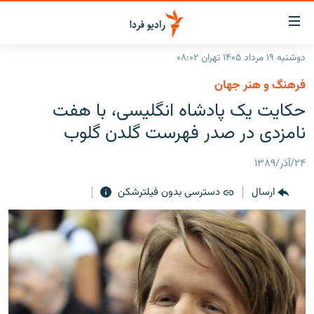
ینک‌های
ابلیت
سترسی
دوشنبه ۱۹ مرداد ۱۴۰۵ تهران ۰۸:۰۲
ازگشت
صفحه اصلی
فرهنگ و هنر جهان
ازگشت
ایران
حکایت یک پادشاه انگلیسی، با هفت
ه
نوی
جهان
نامزدی در صدر فهرست گلدن گلوب
صلی
رادیو
فتن
۲۴/آذر/۱۳۸۹
ه
پادکست
انتخاب کنید و بشنوید
فحه
ارسال
دسترسی بدون فیلترشکن
چندرسانه‌ای
برنامه‌های رادیویی
ستجو
زنان فردا
فرکانس‌ها
گزارش‌های تصویری
گزارش‌های ویدئویی
English
به ما بپیوندید