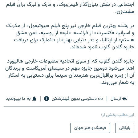
اجتماعی در نقش بنیان‌گذار فیس‌بوک، و مارک والبرگ برای فیلم
مشت‌زن.
در رشته بهترین فیلم خارجی نیز پنج فیلم «بیوتیفول» از مکزیک
و اسپانیا، «کنسرت» از فرانسه، «لبه» از روسیه، «من عشق
هستم» از ایتالیا، و «در دنیایی بهتر» از دانمارک برای دریافت
جایزه گلدن گلوب نامزد شده‌اند.
جايزه گلدن گلوب که از سوی اتحادیه مطبوعات خارجی هالیوود
اهدا می‌شود دومين جايزه مهم در سينمای آمريکاست و برندگان
آن از زمره پراقبال‌ترين هنرمندان سينما برای دستيابی به اسکار
به شمار می‌روند.
ارسال
دسترسی بدون فیلترشکن
به ما بپیوندید
این مطلب بخشی از:
بایگانی
فرهنگ و هنر جهان