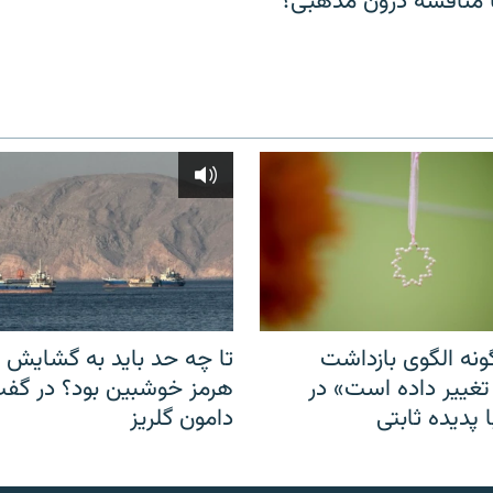
مناقشهٔ درون مذهبی؟
نه الگوی بازداشت
تا چه حد باید به گشایش ت
 تغییر داده است» در
هرمز خوشبین بود؟ در گفت‌
 پدیده ثابتی
دامون گلریز