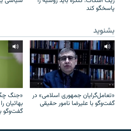
ریک اسکات: کنگره باید روسیه را
سیاسی یا 
پاسخگو کند
بشنوید
«تعامل‌گرایان جمهوری اسلامی» در
«جنگ چگو
گفت‌وگو با علیرضا نامور حقیقی
بهائیان را
گفت‌وگو با