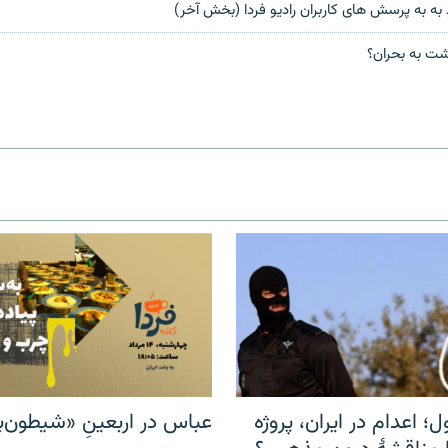
به به پرسش های کاربران رادیو فردا (بخش آخر)
شت به بحران؟
ل؛ اعدام در ایران، پروژه
عباس در اربعینِ «شیطون‌بل