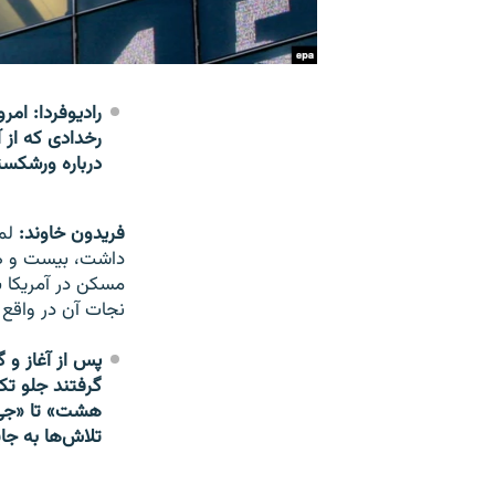
رادیوفردا: امر
رخدادی که از 
درباره ورشکستگ
فریدون خاوند:
داشت، بیست و هش
مسکن در آمریکا ب
نجات آن در واقع س
پس از آغاز و 
گرفتند جلو تک
هشت» تا «جی ب
تلاش‌ها به ج