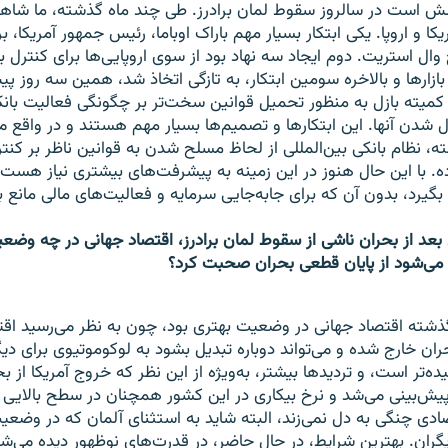
سش است در سالروز سقوط لمان برادرز. طی چند ماه گذشته، ما شاه
کا و اروپا. یکی ابتکار بسیار مهم باراک اوباما، رئیس جمهور آمریکا، بر
وال استریت. دوم ایجاد سه نهاد بود از سوی اروپایی‌ها برای کنترل با
زارها و بالاخره سومین ابتکار، به تازگی اتخاذ شد، همین سه روز پ
کمیته بازل به منظور تحمیل قوانین سخت‌تر بر چگونگی فعالیت بانک
ل شدن آنها. این ابتکارها و تصمیم‌ها بسیار مهم هستند و در واقع 
، نظام بانکی بین‌المللی از لحاظ مسلح شدن به قوانین ناظر بر کنترل
 با این حال هنوز در این زمینه به پیشرفت‌های بیشتری نیاز هست 
 بگیرد، بدون آن که برای جابه‌جایی سرمایه و فعالیت‌های مالی مانع ب
بعد از بحران ناشی از سقوط لمان برادرز، اقتصاد جهانی در چه وضعیت
ا می‌شود از پایان قطعی بحران صحبت کرد؟
ته اقتصاد جهانی در وضعیت بهتری بود، چون به نظر می‌رسید اقتص
ران خارج شده و می‌تواند دوباره تبدیل بشود به لوکوموتیوی برای دی
‌تر است، و تردیدها بیشتر، به‌ویژه از این نظر که خروج آمریکا از بح
‌بینی می‌شد و نرخ بیکاری در این کشور همچنان در سطح بالایی ا
ی چنگی به دل نمی‌زند، البته شاید به استثنای آلمان که در وضع
ان. بهترین شرایط، در حال حاضر، در قدرت‌های نوظهور دیده می‌شود