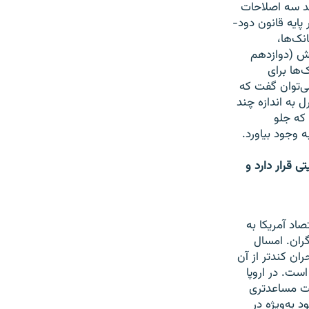
د سه اصلاحات
 پایه قانون دود-
نک‌ها،
یش (دوازدهم
‌ها برای
می‌توان گفت که
 به اندازه چند
که جلو
ه وجود بیاورد.
ی قرار دارد و
اد آمریکا به
گران. امسال
ران کندتر از آن
ست. در اروپا
یت مساعدتری
 به‌ویژه در