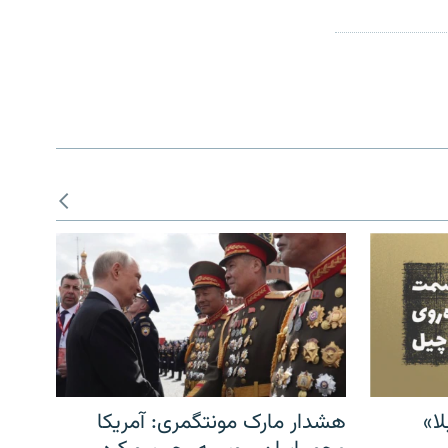
ا»
هشدار مارک مونتگمری: آمریکا