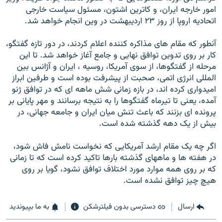
امور خارجه ايران، و کاترين اشتون، مسئول سياست خارجی
اتحاديه اروپا از روز ۲۳ ارديبهشت در وين انجام خواهد شد.
آنطور که مقام های مذاکره کننده اعلام کردند، در دور تازه گفتگو،
کار بر روی تدوين توافق نهايی و جامع آغاز خواهد شد. تا اين
مرحله از گفتگوها، از سوی آمريکا، روسيه ، ايران و آژانس بين
المللی انرژی اتمی، صحبت از پيشرفت بوده است و طرفين ابراز
اميدواری کرده اند، در بازه زمانی شش ماهه ای که در توافق ژنو
آمده، يعنی تا تيرماه گفتگوها را به نتيجه برسانند و مهر پايانی بر
پرونده ای بزنند که باعث تنش ميان ايران و جامعه جهانی، در
بيش از يک دهه گذشته شده است.
اگر چه يک مقام ارشد آمريکايی که نخواست نامش فاش شود،
در هفته ها و ماههای گذشته بارها تاکيد کرده است که تا زمانی
که بر روی همه موارد مورد اختلاف توافق نشود، گويا بر روی
هيچ چيز توافق نشده است.
ارسال
دسترسی بدون فیلترشکن
به ما بپیوندید