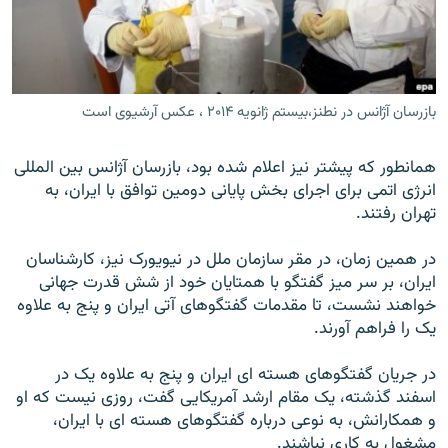
بازرسان آژانس در نطنز،بیستم ژانویه ۲۰۱۴ ، عکس آرشیوی است
زبان‌های دیگر
همانطور که پيشتر نيز اعلام شده بود، بازرسان آژانس بين المللی
انرژی اتمی برای اجرای بخش پايانی دومين توافق با ايران، به
تهران رفتند.
در همين زمان، در مقر سازمان ملل در نيويورک نيز، کارشناسان
ايران، بر سر ميز گفتگو با همتايان خود از شش قدرت جهانی
خواهند نشست، تا مقدمات گفتگوهای آتی ايران و پنج به علاوه
يک را فراهم آورند.
در جريان گفتگوهای هسته ای ايران و پنج به علاوه يک در
اسفند گذشته، يک مقام ارشد آمريکايی گفت، روزی نيست که او
و همکارانش، به نوعی درباره گفتگوهای هسته ای با ايران،
مشغول به کاری نباشند.