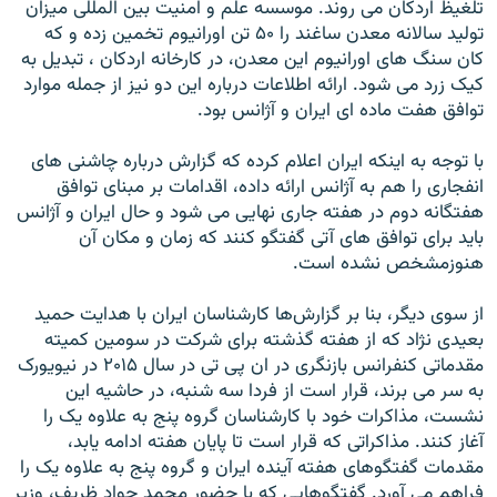
تلغيظ اردکان می روند. موسسه علم و امنيت بين المللی ميزان
توليد سالانه معدن ساغند را ۵۰ تن اورانيوم تخمين زده و که
کان سنگ های اورانيوم اين معدن، در کارخانه اردکان ، تبديل به
کيک زرد می شود. ارائه اطلاعات درباره اين دو نيز از جمله موارد
توافق هفت ماده ای ايران و آژانس بود.
با توجه به اينکه ايران اعلام کرده که گزارش درباره چاشنی های
انفجاری را هم به آژانس ارائه داده، اقدامات بر مبنای توافق
هفتگانه دوم در هفته جاری نهايی می شود و حال ايران و آژانس
بايد برای توافق های آتی گفتگو کنند که زمان و مکان آن
هنوزمشخص نشده است.
از سوی ديگر، بنا بر گزارش‌ها کارشناسان ايران با هدايت حميد
بعيدی نژاد که از هفته گذشته برای شرکت در سومين کميته
مقدماتی کنفرانس بازنگری در ان پی تی در سال ۲۰۱۵ در نيويورک
به سر می برند، قرار است از فردا سه شنبه، در حاشيه اين
نشست، مذاکرات خود با کارشناسان گروه پنج به علاوه يک را
آغاز کنند. مذاکراتی که قرار است تا پايان هفته ادامه يابد،
مقدمات گفتگوهای هفته آينده ايران و گروه پنج به علاوه يک را
فراهم می آورد. گفتگوهايی که با حضور محمد جواد ظريف، وزير