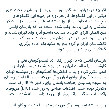
اگر چه در تهران، واشنگتن، وين و بروکسل و ساير پايتخت های
درگير در اين گفتگوها، کار هر روزه در زمينه اين گفتگوهای
پيچيده ادامه دارد، اما از روز دوشنبه، افکار عمومی نيز بار ديگر
نظرشان به اين برنامه جلب شده است؛ چرا که بازرسان آژانس
بين المللی انرژی اتمی، با هدايت ماسيو آپارو وارد تهران شدند و
در آن سوی دنيا، در مقر سازمان ملل متحد در نيويورک نيز،
کارشناسان ايران و گروه پنج به علاوه يک آماده برگزاری
گفتگوهايی چند روزه می شوند.
بازرسان آژانس که به تهران رفته اند گفت‌وگوهای فنی و
کارشناسی با مقامات ايران را در روز دوشنبه در سازمان انرژی
اتمی برگزار کرده و بنا بر گزارش‌ها گفتگوهای روز دوشنبه تهران
به مورد ديگری از توافق ايران و آژانس که همان ‌اقدام در راستای
به نتيجه رسانيدن رهيافت پادمان برای راکتور IR ۴۰اراک است
متمرکز بوده است. اطلاعات طراحی به روز شده (DIQ) مربوط به
راکتور آب سنگين اراک پيش از اين به آژانس ارائه شده است.
روز سه شنبه، بازرسان آژانس به معدن ساغند يزد و کارخانه